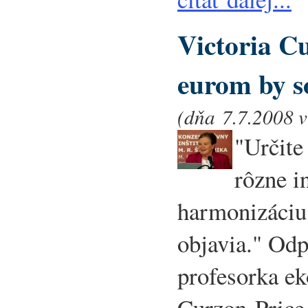
Victoria C
eurom by s
(dňa 7.7.2008 v
"Určite
rôzne i
harmonizáciu
objavia." Od
profesorka e
Curzon-Price