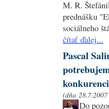
M. R. Štefáni
prednášku "Ek
sociálneho štá
čítať ďalej...
Pascal Sali
potrebujem
konkurenc
(dňa 28.7.2007 
Do pozor