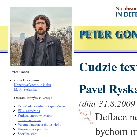
Cudzie tex
Peter Gonda
riaditeľ a ekonóm
Pavel Ryska
Konzervatívneho inštitútu
M. R. Štefánika
Oblasti, ktorým sa venuje:
(dňa 31.8.2009 
Ekonómia a slobodná spoločnosť
EÚ a euro/zóna
Deflace ne
Peniaze, menový systém
a finančná kríza
Verejné financie a úloha vlády
bychom mě
Hospodárska politika
Sociálna sféra