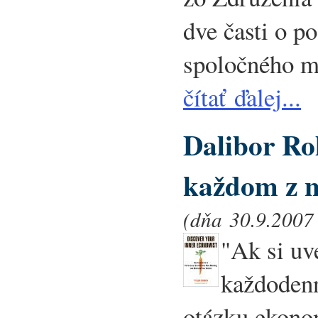
dve časti o p
spoločného ma
čítať ďalej...
Dalibor R
každom z n
(dňa 30.9.2007 
"Ak si u
každodenn
otázku ekonom