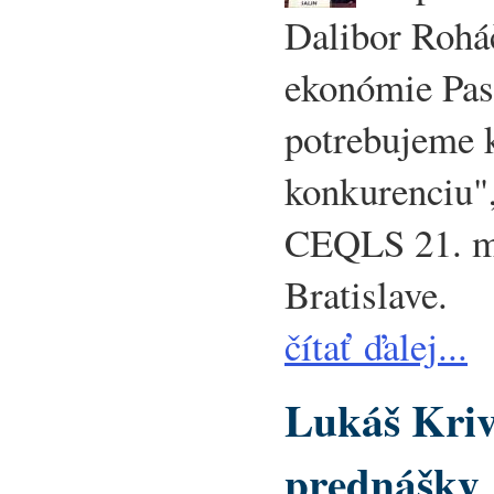
Dalibor Rohá
ekonómie Pas
potrebujeme 
konkurenciu",
CEQLS 21. m
Bratislave.
čítať ďalej...
Lukáš Kriv
prednášky