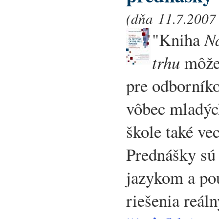
(dňa 11.7.2007 
"Kniha
N
trhu
môže 
pre odborníko
vôbec mladýc
škole také vec
Prednášky sú
jazykom a po
riešenia reál