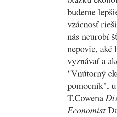
budeme lepšie
vzácnosť rieš
nás neurobí 
nepovie, aké
vyznávať a ak
"Vnútorný ek
pomocník", uv
T.Cowena
Di
Economist
Da