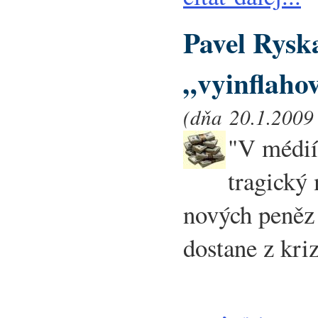
Pavel Rysk
„vyinflaho
(dňa 20.1.2009 
"V médií
tragický 
nových peněz 
dostane z kriz