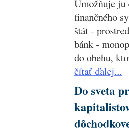
Umožňuje ju 
finančného s
štát - prostr
bánk - monop
do obehu, kto
čítať ďalej...
Do sveta pr
kapitalist
dôchodkove