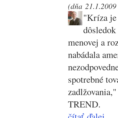
(dňa 21.1.2009 
"Kríza j
dôsledok
menovej a roz
nabádala ame
nezodpovedne
spotrebné tov
zadlžovania,"
TREND.
čítať ďalej...