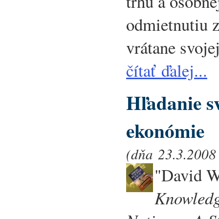
trhu a osobne
odmietnutiu z
vrátane svoje
čítať ďalej...
Hľadanie s
ekonómie
(dňa 23.3.2008 
"David W
Knowledg