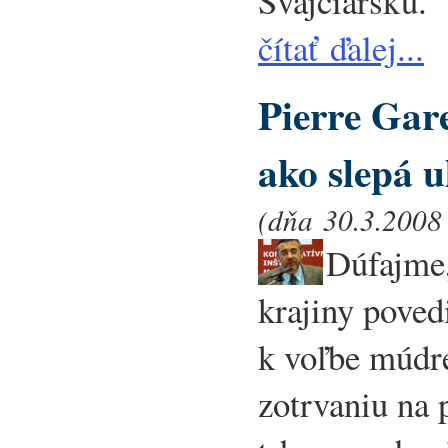
Švajčiarsku.
čítať ďalej...
Pierre Gare
ako slepá u
(dňa 30.3.2008 
Dúfajme,
krajiny poved
k voľbe múdre
zotrvaniu na 