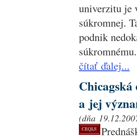
univerzitu je
súkromnej. Ta
podnik nedok
súkromnému.
čítať ďalej...
Chicagská 
a jej význ
(dňa 19.12.2007
Prednášk