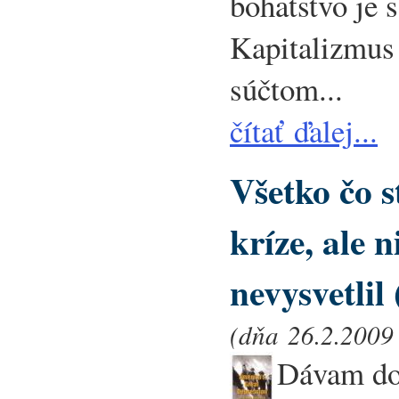
bohatstvo je 
Kapitalizmus 
súčtom...
čítať ďalej...
Všetko čo st
kríze, ale 
nevysvetlil 
(dňa 26.2.2009 
Dávam do 