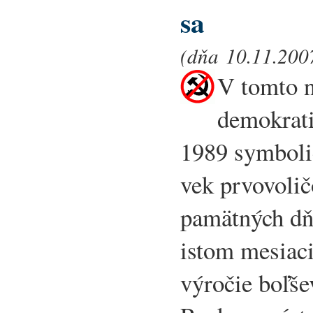
sa
(dňa 10.11.2007
V tomto 
demokrati
1989 symboli
vek prvovoličo
pamätných dň
istom mesiac
výročie boľše