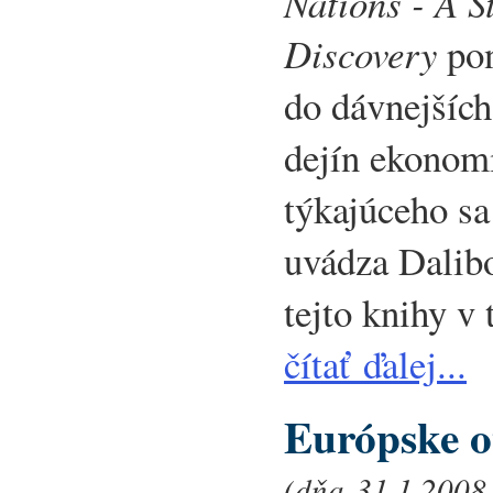
Nations - A S
Discovery
pon
do dávnejších
dejín ekonom
týkajúceho sa
uvádza Dalibo
tejto knihy 
čítať ďalej...
Európske o
(dňa 31.1.2008 