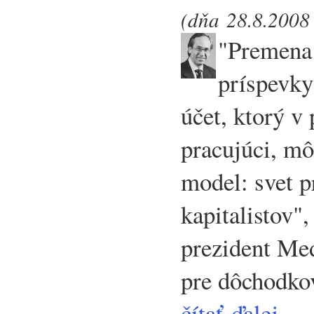
(dňa 28.8.2008 
"Premena 
príspevk
účet, ktorý v
pracujúci, m
model: svet p
kapitalistov"
prezident Me
pre dôchodko
čítať ďalej...