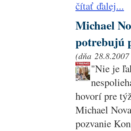
čítať ďalej...
Michael Nov
potrebujú 
(dňa 28.8.2007 
"Nie je ľa
nespolieh
hovorí pre t
Michael Nova
pozvanie Konz