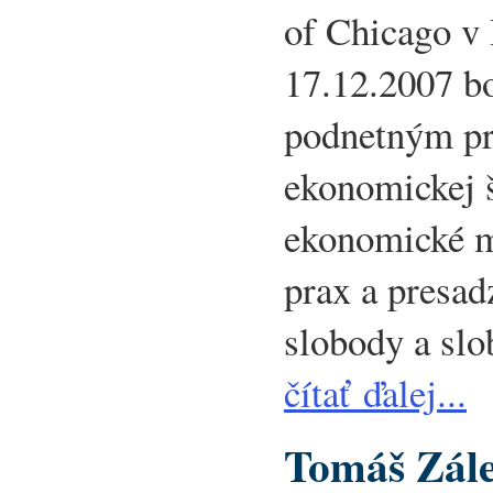
of Chicago v 
17.12.2007 b
podnetným pr
ekonomickej š
ekonomické m
prax a presad
slobody a slo
čítať ďalej...
Tomáš Zále