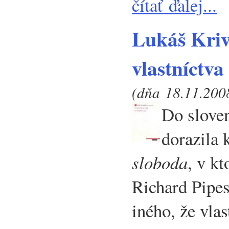
čítať ďalej...
Lukáš Kriv
vlastníctva
(dňa 18.11.2008
Do slove
dorazila 
sloboda
, v kt
Richard Pipe
iného, že vla