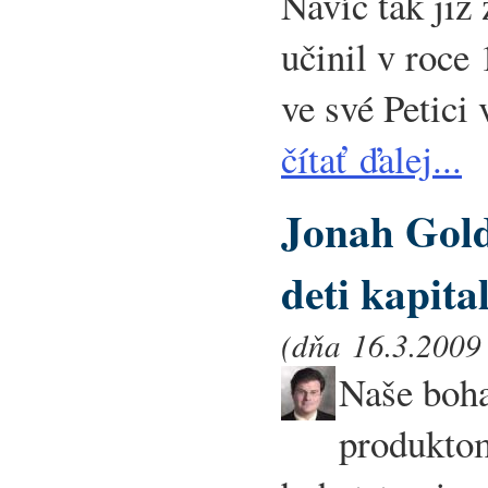
Navíc tak již
učinil v roce
ve své Petici
čítať ďalej...
Jonah Gol
deti kapita
(dňa 16.3.2009 
Naše boha
produktom