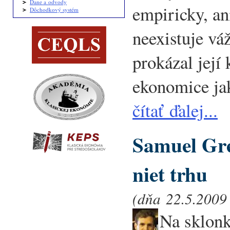
Dane a odvody
empiricky, ani
Dôchodkový systém
neexistuje vá
prokázal její
ekonomice ja
čítať ďalej...
Samuel Gr
niet trhu
(dňa 22.5.2009 
Na sklon