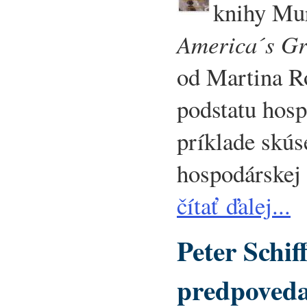
knihy Mu
America´s Gr
od Martina Ro
podstatu hosp
príklade skús
hospodárskej k
čítať ďalej...
Peter Schiff
predpoveda