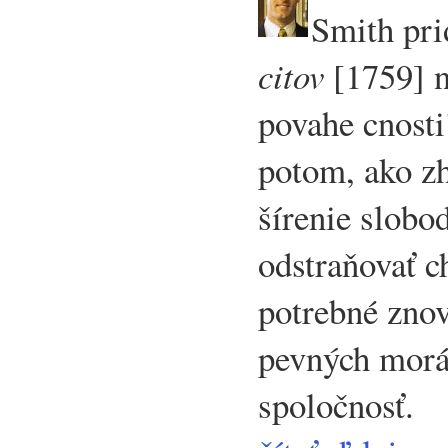
Smith pri
citov
[1759] 
povahe cnosti
potom, ako zh
šírenie slobo
odstraňovať c
potrebné zno
pevných morá
spoločnosť.