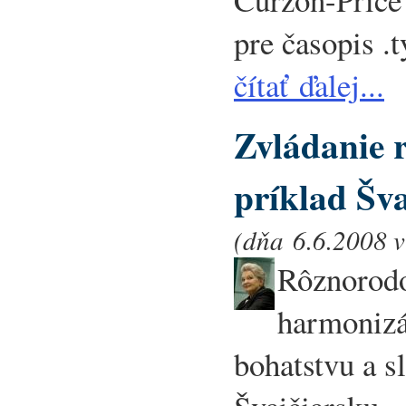
pre časopis .
čítať ďalej...
Zvládanie 
príklad Šv
(dňa 6.6.2008 v
Rôznorodo
harmonizá
bohatstvu a s