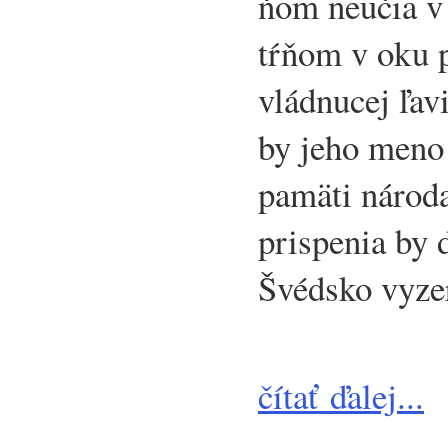
ňom neučia v
tŕňom v oku p
vládnucej ľavi
by jeho meno 
pamäti národa
prispenia by
Švédsko vyze
čítať ďalej...