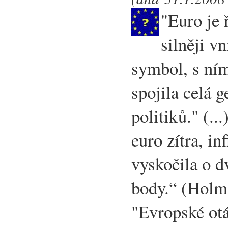
"Euro je 
silněji v
symbol, s ním
spojila celá 
politiků." (..
euro zítra, in
vyskočila o d
body.“ (Holm
"Evropské ot