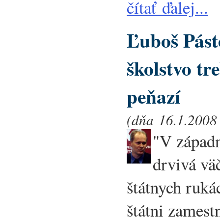
čítať ďalej...
Ľuboš Pást
školstvo tr
peňazí
(dňa 16.1.2008 
"V západn
drvivá väč
štátnych ruká
štátni zamest