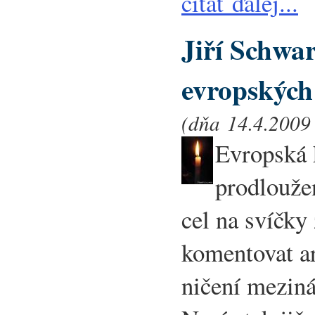
čítať ďalej...
Jiří Schwarz
evropských
(dňa 14.4.2009 
Evropská 
prodlouže
cel na svíčky
komentovat a
ničení mezin