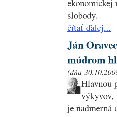
ekonomickej n
slobody.
čítať ďalej...
Ján Orave
múdrom hla
(dňa 30.10.2008
Hlavnou 
výkyvov, 
je nadmerná 