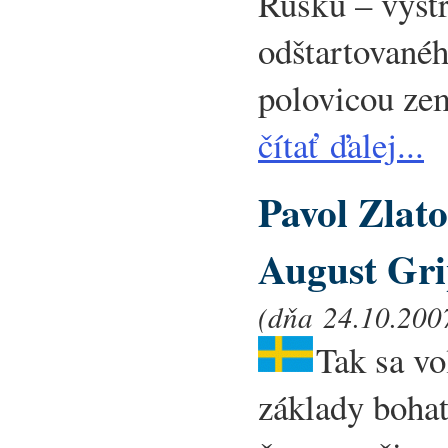
Rusku – výst
odštartované
polovicou ze
čítať ďalej...
Pavol Zlat
August Gri
(dňa 24.10.2007
Tak sa vo
základy bohat