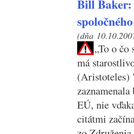
Bill Baker:
spoločného
(dňa 10.10.2007
„To o čo s
má starostliv
(Aristoteles)
zaznamenala
EÚ, nie vďak
citátmi začín
zo Združenia 