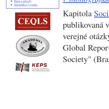
Dane a odvody
Dôchodkový systém
Kapitola
Soci
publikovaná v
verejné otázk
Global Report
Society" (Bra