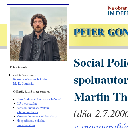
Social Poli
Peter Gonda
spoluautor
riaditeľ a ekonóm
Konzervatívneho inštitútu
M. R. Štefánika
Martin T
Oblasti, ktorým sa venuje:
Ekonómia a slobodná spoločnosť
EÚ a euro/zóna
Peniaze, menový systém
(dňa 2.7.2006
a finančná kríza
Verejné financie a úloha vlády
Hospodárska politika
v monografiá
Sociálna sféra