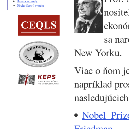
Dane a odvody
Dôchodkový systém
nosite
ekonó
sa nar
New Yorku.
Viac o ňom j
napríklad pro
nasledujúcich
Nobel_Priz
Friedman