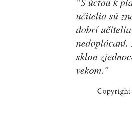
"S úctou k pla
učitelia sú z
dobrí učiteli
nedoplácaní. 
sklon zjednoc
vekom."
Copyright 