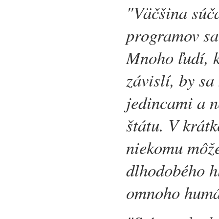
"Väčšina súč
programov sa 
Mnoho ľudí, k
závislí, by s
jedincami a n
štátu. V krát
niekomu môže 
dlhodobého h
omnoho humá