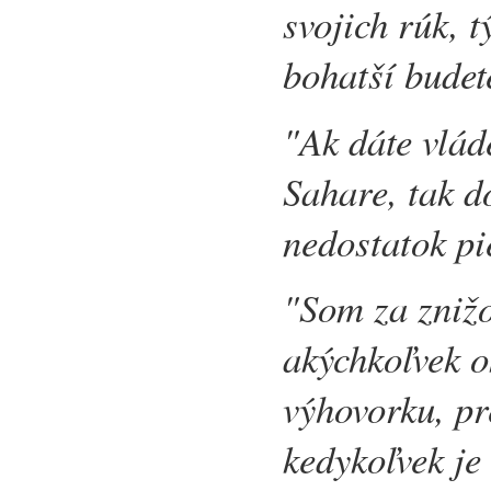
svojich rúk, 
bohatší budet
"Ak dáte vlád
Sahare, tak d
nedostatok pi
"Som za znižo
akýchkoľvek o
výhovorku, pr
kedykoľvek je