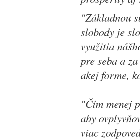
"Základnou s
slobody je sl
využitia nášh
pre seba a za 
akej forme, k
"Čím menej pr
aby ovplyvňov
viac zodpoved