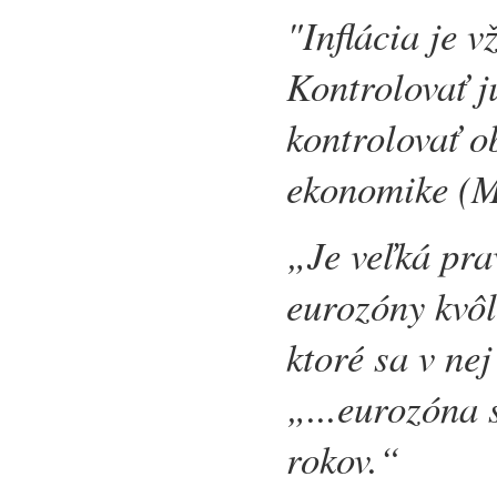
"Inflácia je v
Kontrolovať 
kontrolovať o
ekonomike (M
„Je veľká pr
eurozóny kvôl
ktoré sa v ne
„...eurozóna 
rokov.“