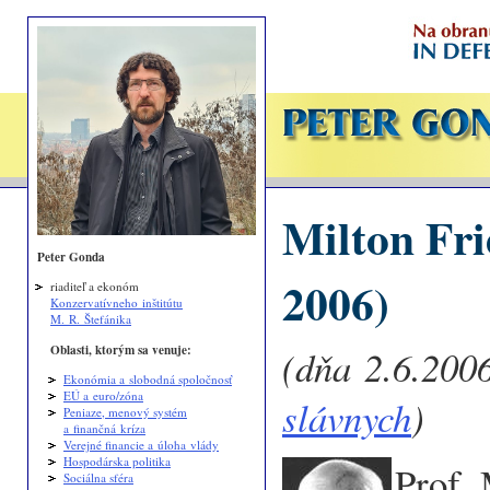
Milton Fr
Peter Gonda
2006)
riaditeľ a ekonóm
Konzervatívneho inštitútu
M. R. Štefánika
Oblasti, ktorým sa venuje:
(dňa 2.6.2006
Ekonómia a slobodná spoločnosť
EÚ a euro/zóna
slávnych
)
Peniaze, menový systém
a finančná kríza
Verejné financie a úloha vlády
Hospodárska politika
Prof.
Sociálna sféra