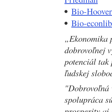
Bio-Hoover
Bio-econli
„Ekonomika p
dobrovoľnej 
potenciál tak 
ľudskej slobo
"Dobrovoľná 
spolupráca s
prosperity aj