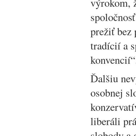
výrokom, ž
spoločnos
prežiť bez
tradícií a
konvencií“
Ďalšiu ne
osobnej sl
konzervatív
liberáli p
slobody a 