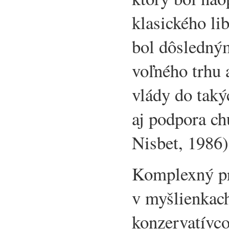
klasického l
bol dôsledný
voľného trhu 
vlády do taký
aj podpora c
Nisbet, 1986)
Komplexný pr
v myšlienkac
konzervatívco