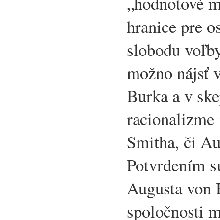
„hodnotové m
hranice pre o
slobodu voľb
možno nájsť 
Burka a v ske
racionalizme
Smitha, či A
Potvrdením sú
Augusta von 
spoločnosti 