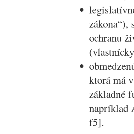
legislatívn
zákona“), 
ochranu ži
(vlastníck
obmedzenú
ktorá má v
základné 
napríklad
f5].