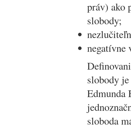
práv) ako
slobody;
nezlučiteľ
negatívne 
Definovani
slobody je
Edmunda B
jednoznačn
sloboda má