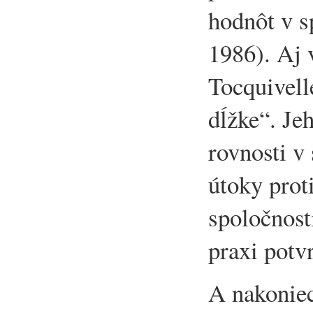
hodnôt v s
1986). Aj 
Tocquivell
dĺžke“. Jeh
rovnosti v
útoky prot
spoločnost
praxi potv
A nakonie