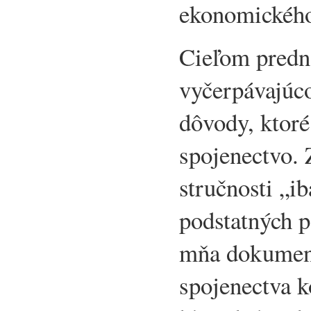
ekonomického
Cieľom predn
vyčerpávajúco
dôvody, ktoré
spojenectvo.
stručnosti „i
podstatných 
mňa dokument
spojenectva 