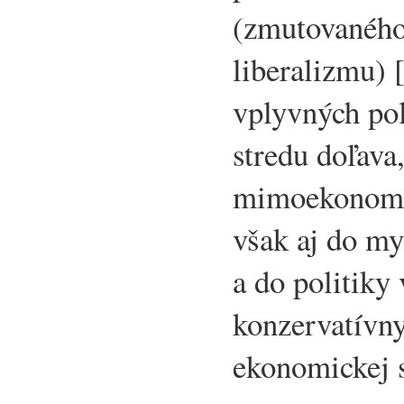
(zmutovaného 
liberalizmu) 
vplyvných pol
stredu doľava,
mimoekonomic
však aj do my
a do politik
konzervatívny
ekonomickej s