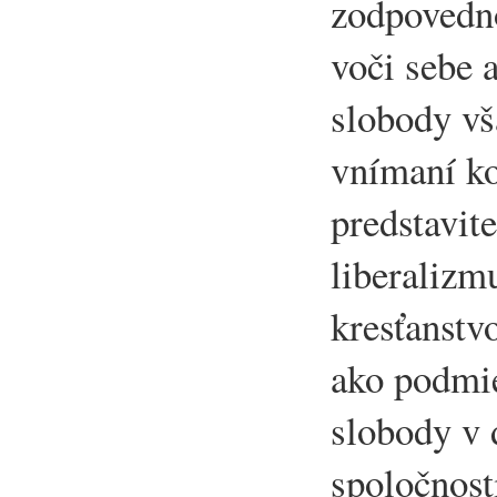
zodpovedn
voči sebe 
slobody v
vnímaní ko
predstavit
liberalizm
kresťanstv
ako podmi
slobody v 
spoločnost