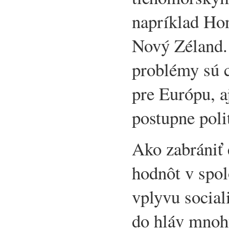
napríklad Hon
Nový Zéland.
problémy sú c
pre Európu, a
postupne polit
Ako zabrániť 
hodnôt v spol
vplyvu social
do hláv mnohý