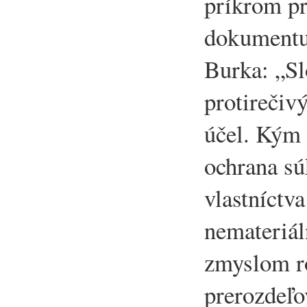
príkrom pr
dokumentu
Burka: „Sl
protirečiv
účel. Kým
ochrana s
vlastníctva
nemateriál
zmyslom ro
prerozdeľo