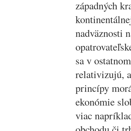
západných kra
kontinentáln
nadväznosti n
opatrovateľské
sa v ostatnom
relativizujú, 
princípy morá
ekonómie slo
viac napríkla
obchodu či tr