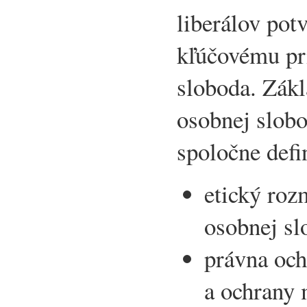
liberálov pot
kľúčovému pr
sloboda. Zákl
osobnej slob
spoločne defi
etický roz
osobnej sl
právna och
a ochrany 