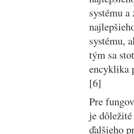
systému a 
najlepšieh
systému, a
tým sa sto
encyklika 
[6]
Pre fungov
je dôležité
ďalšieho 