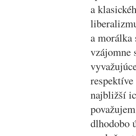
a klasické
liberalizmu
a morálka 
vzájomne s
vyvažujúce
respektíve 
najbližší i
považujem
dlhodobo 