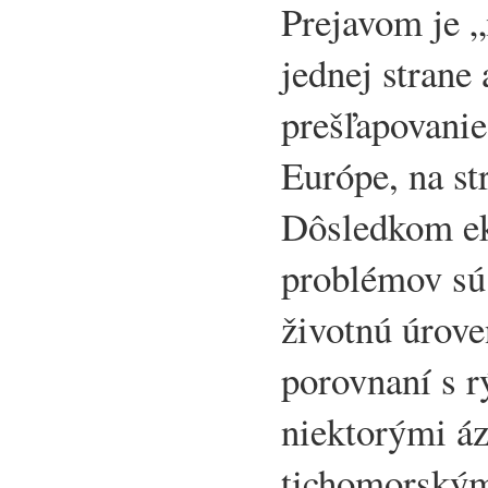
Prejavom je 
jednej strane
prešľapovanie
Európe, na st
Dôsledkom e
problémov sú
životnú úrove
porovnaní s r
niektorými áz
tichomorským