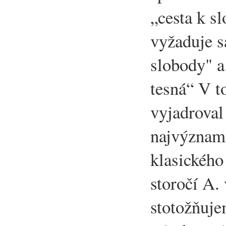
„cesta k sl
vyžaduje s
slobody" a.
tesná“ V t
vyjadroval 
najvýznamn
klasického
storočí A.
stotožňuje