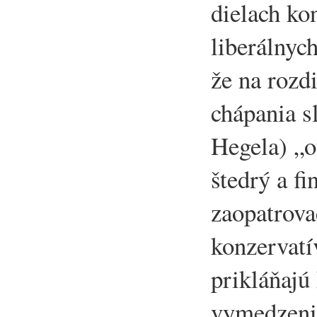
dielach ko
liberálnych
že na rozdi
chápania s
Hegela) „o
štedrý a f
zaopatrovac
konzervatív
prikláňajú
vymedzeni