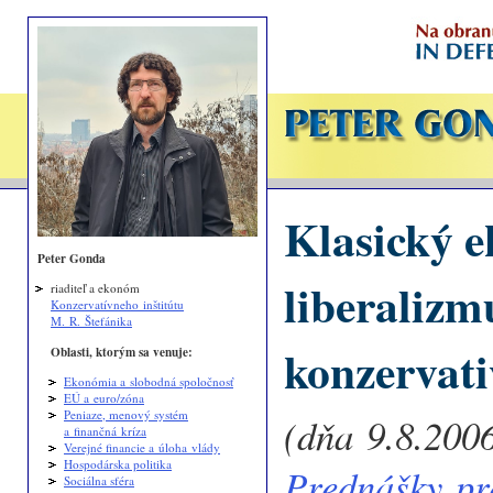
Klasický 
Peter Gonda
liberalizm
riaditeľ a ekonóm
Konzervatívneho inštitútu
M. R. Štefánika
konzervat
Oblasti, ktorým sa venuje:
Ekonómia a slobodná spoločnosť
EÚ a euro/zóna
Peniaze, menový systém
(dňa 9.8.2006
a finančná kríza
Verejné financie a úloha vlády
Hospodárska politika
Prednášky pr
Sociálna sféra