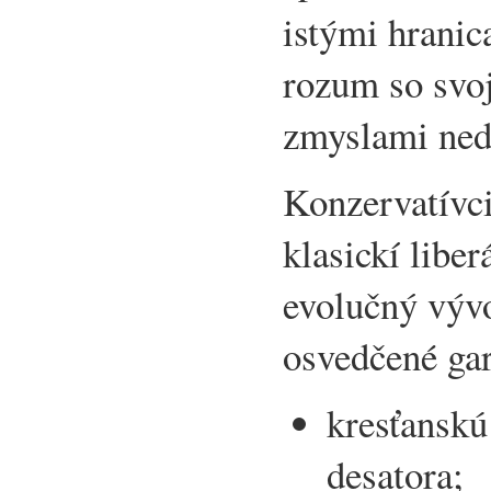
istými hranic
rozum so svo
zmyslami ned
Konzervatívci
klasickí liberá
evolučný vývoj
osvedčené gar
kresťanskú
desatora;