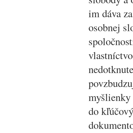
im dáva z
osobnej sl
spoločnost
vlastníctvo
nedotknute
povzbudzuj
myšlienky 
do kľúčový
dokumento