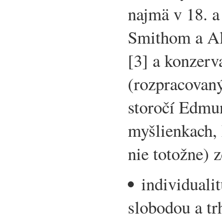
najmä v 18. 
Smithom a Al
[3] a konzerv
(rozpracovan
storočí Edmu
myšlienkach, 
nie totožne) 
individuali
slobodou a tr