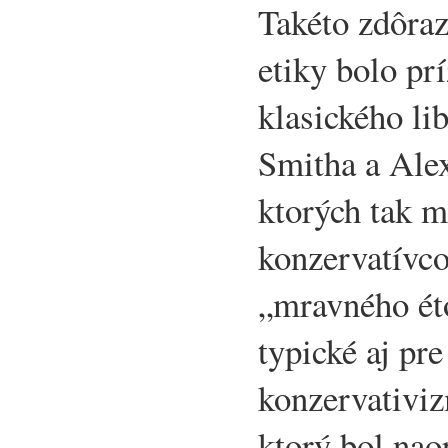
Takéto zdôraz
etiky bolo pr
klasického l
Smitha a Alex
ktorých tak m
konzervatívco
„mravného éto
typické aj pre
konzervativi
ktorý bol nao