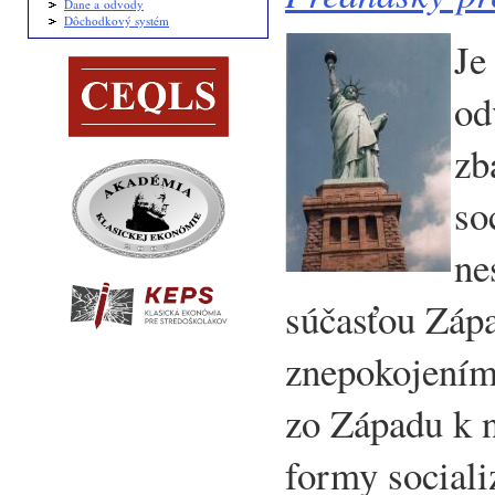
Dane a odvody
Dôchodkový systém
Je
od
zb
so
ne
súčasťou Záp
znepokojením
zo Západu k 
formy sociali