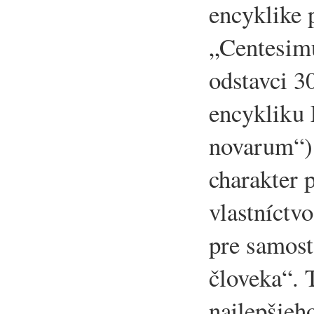
encyklike 
„Centesim
odstavci 3
encykliku
novarum“)
charakter 
vlastníctv
pre samost
človeka“. T
najlepšie