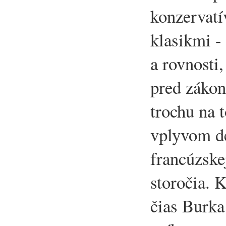
konzervatí
klasikmi -
a rovnosti
pred záko
trochu na t
vplyvom d
francúzskej
storočia. 
čias Burka