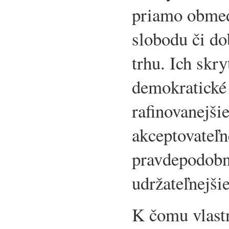
priamo obme
slobodu či d
trhu. Ich skr
demokratické 
rafinovanejši
akceptovateľn
pravdepodobn
udržateľnejši
K čomu vlast