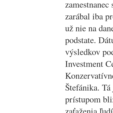
zamestnanec 
zarábal iba p
už nie na dan
podstate. Dá
výsledkov po
Investment Ce
Konzervatívne
Štefánika. Tá
prístupom bli
zaťaženia ľud