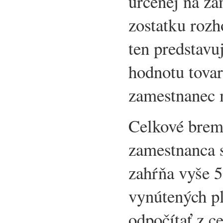
určenej na za
zostatku roz
ten predstavu
hodnotu tovar
zamestnanec 
Celkové brem
zamestnanca 
zahŕňa vyše 5
vynútených pl
odpočítať z 