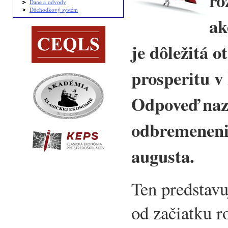
ro
Dane a odvody
Dôchodkový systém
ak
je dôležitá o
prosperitu v
Odpoveď naz
odbremenenia
augusta.
Ten predstav
od začiatku r