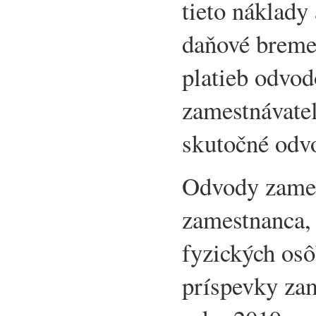
tieto náklady
daňové breme
platieb odvo
zamestnávate
skutočné odvo
Odvody zames
zamestnanca,
fyzických os
príspevky zam