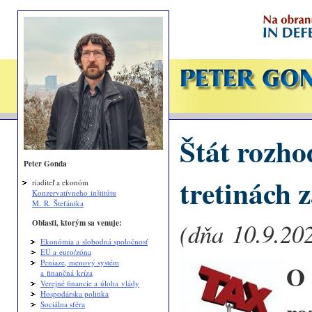
Štát rozho
Peter Gonda
tretinách 
riaditeľ a ekonóm
Konzervatívneho inštitútu
M. R. Štefánika
Oblasti, ktorým sa venuje:
(dňa 10.9.202
Ekonómia a slobodná spoločnosť
EÚ a euro/zóna
Peniaze, menový systém
O 
a finančná kríza
Verejné financie a úloha vlády
Hospodárska politika
Sociálna sféra