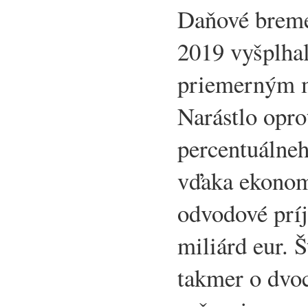
Daňové breme
2019 vyšplhal
priemerným 
Narástlo opro
percentuálneh
vďaka ekonom
odvodové príj
miliárd eur. Š
takmer o dvo