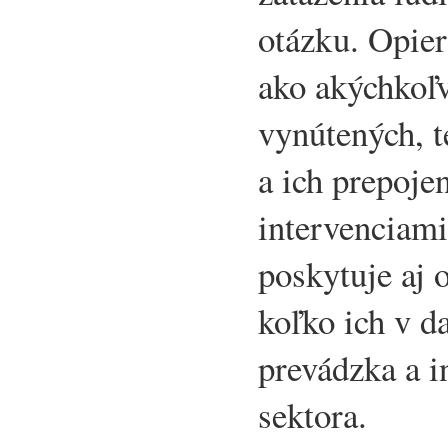
otázku. Opier
ako akýchkoľv
vynútených, t
a ich prepoje
intervenciam
poskytuje aj 
koľko ich v d
prevádzka a i
sektora.