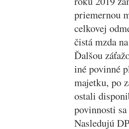
roku 2019 za
priemernou m
celkovej odm
čistá mzda na
Ďalšou záťažo
iné povinné p
majetku, po z
ostali dispon
povinnosti sa
Nasledujú DP