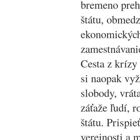
bremeno prehl
štátu, obmedz
ekonomických
zamestnávanie
Cesta z krízy
si naopak vy
slobody, vrát
záťaže ľudí, r
štátu. Prispi
verejnosti a m