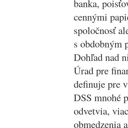
banka, poisťo
cennými papi
spoločnosť al
s obdobným p
Dohľad nad n
Úrad pre fina
definuje pre 
DSS mnohé po
odvetvia, viac
obmedzenia a 