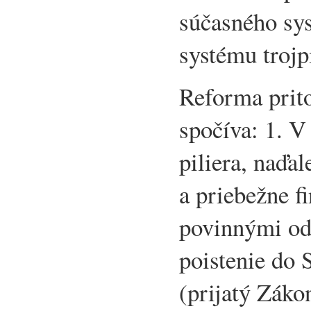
súčasného sy
systému trojp
Reforma prit
spočíva: 1. 
piliera, naďa
a priebežne f
povinnými od
poistenie do 
(prijatý Záko