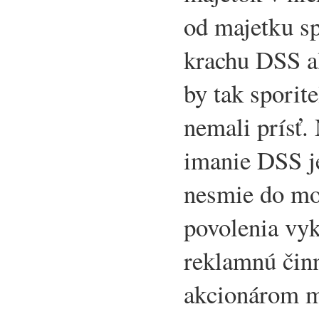
od majetku sp
krachu DSS al
by tak sporit
nemali prísť.
imanie DSS j
nesmie do mo
povolenia vy
reklamnú čin
akcionárom m