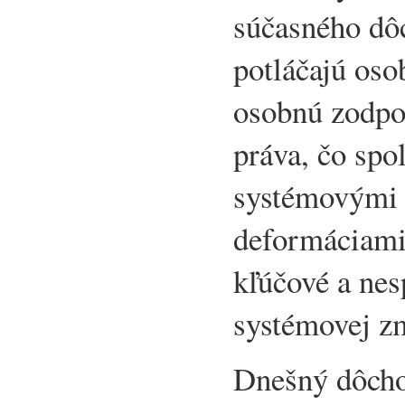
súčasného dô
potláčajú oso
osobnú zodpov
práva, čo spo
systémovými
deformáciami
kľúčové a ne
systémovej z
Dnešný dôcho