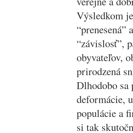
verejné a dob
Výsledkom je
“prenesená” a
“závislosť”, p
obyvateľov, o
prirodzená sn
Dlhodobo sa 
deformácie, u
populácie a 
si tak skutoč