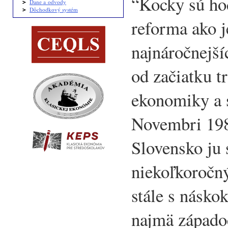
“Kocky sú ho
Dane a odvody
Dôchodkový systém
reforma ako j
najnáročnejš
od začiatku t
ekonomiky a 
Novembri 198
Slovensko ju 
niekoľkoročn
stále s násk
najmä západo