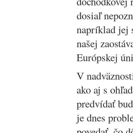
dôchodkovej r
dosiaľ nepoz
napríklad jej
našej zaostáv
Európskej ún
V nadväznosti
ako aj s ohľ
predvídať bu
je dnes probl
povedať, čo 