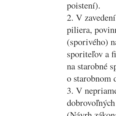
poistení).
2. V zavedení
piliera, povi
(sporivého) n
sporiteľov a
na starobné s
o starobnom 
3. V nepriam
dobrovoľných
(Návrh zákon