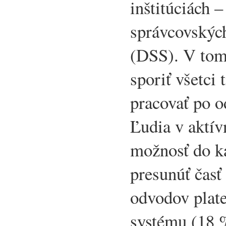
inštitúciách 
správcovskýc
(DSS). V tomt
sporiť všetci 
pracovať po o
Ľudia v aktí
možnosť do k
presunúť časť
odvodov plat
systému (18 %