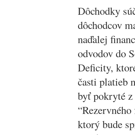
Dôchodky súč
dôchodcov maj
naďalej finan
odvodov do So
Deficity, kto
časti platieb
byť pokryté z
“Rezervného f
ktorý bude sp