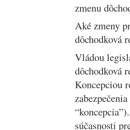
zmenu dôchod
Aké zmeny pr
dôchodková r
Vládou legisl
dôchodková r
Koncepciou r
zabezpečenia 
“koncepcia”).
súčasnosti p