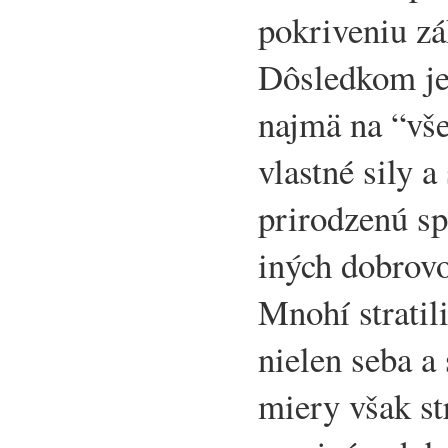
pokriveniu z
Dôsledkom je 
najmä na “vš
vlastné sily a
prirodzenú sp
iných dobrovo
Mnohí stratil
nielen seba a 
miery však str