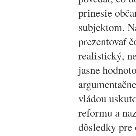
prinesie obč
subjektom. N
prezentovať č
realistický, n
jasne hodnot
argumentačne
vládou uskut
reformu a naz
dôsledky pre