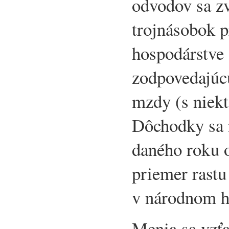
odvodov sa z
trojnásobok 
hospodárstve
zodpovedajúc
mzdy (s niek
Dôchodky sa m
daného roku o
priemer rastu 
v národnom h
Menia sa vzťa