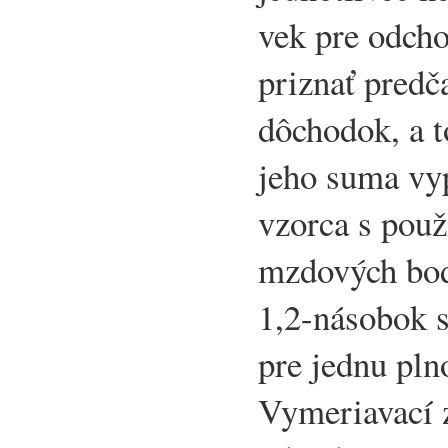
vek pre odch
priznať predč
dôchodok, a t
jeho suma vy
vzorca s použ
mzdových bod
1,2-násobok 
pre jednu pln
Vymeriavací z