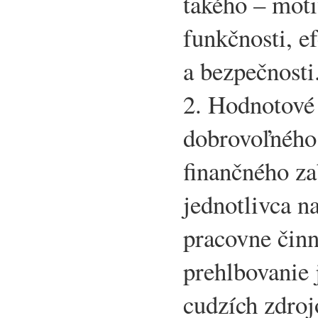
takého – moti
funkčnosti, ef
a bezpečnosti
2. Hodnotové
dobrovoľného
finančného za
jednotlivca n
pracovne čin
prehlbovanie 
cudzích zdroj