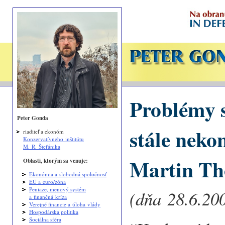
Problémy 
Peter Gonda
stále neko
riaditeľ a ekonóm
Konzervatívneho inštitútu
M. R. Štefánika
Martin T
Oblasti, ktorým sa venuje:
Ekonómia a slobodná spoločnosť
EÚ a euro/zóna
Peniaze, menový systém
(dňa 28.6.200
a finančná kríza
Verejné financie a úloha vlády
Hospodárska politika
Sociálna sféra