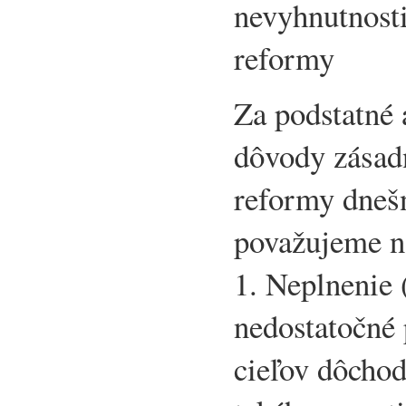
nevyhnutnost
reformy
Za podstatné
dôvody zásad
reformy dneš
považujeme n
1. Neplnenie
nedostatočné 
cieľov dôcho