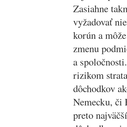
Zasiahne takm
vyžadovať nie
korún a môže
zmenu podmie
a spoločnosti
rizikom strat
dôchodkov ak
Nemecku, či F
preto najväčš