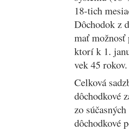
18-tich mesia
Dôchodok z d
mať možnosť p
ktorí k 1. ja
vek 45 rokov.
Celková sadz
dôchodkové z
zo súčasných
dôchodkové po