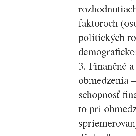
rozhodnutiach
faktoroch (os
politických r
demograficko
3. Finančné 
obmedzenia –
schopnosť fin
to pri obmed
spriemerovan