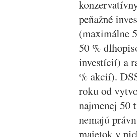
konzervatívny
peňažné inves
(maximálne 5
50 % dlhopis
investícií) a
% akcií). DS
roku od vytvo
najmenej 50 t
nemajú právnu
majetok v nic