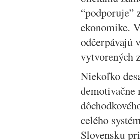
“podporuje” z
ekonomike. V
odčerpávajú v
vytvorených 
Niekoľko desa
demotivačne 
dôchodkového
celého systém
Slovensku pr