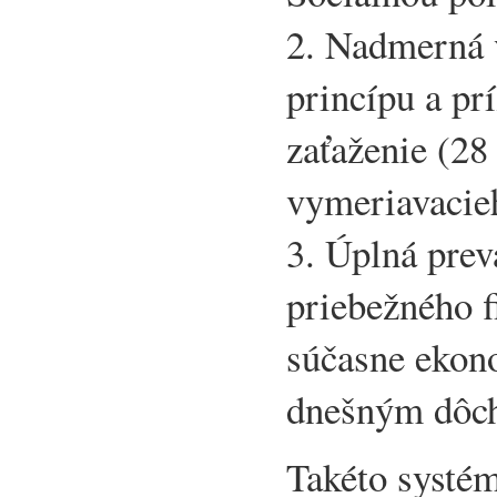
2. Nadmerná 
princípu a pr
zaťaženie (28
vymeriavacie
3. Úplná pre
priebežného f
súčasne ekono
dnešným dôc
Takéto systé