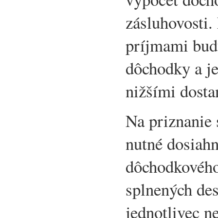
zásluhovosti.
príjmami budú
dôchodky a je
nižšími dosta
Na priznanie
nutné dosiahn
dôchodkového 
splnených des
jednotlivec n