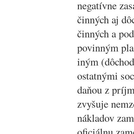
negatívne za
činných aj d
činných a pod
povinným pla
iným (dôchod
ostatnými so
daňou z príj
zvyšuje nemz
nákladov zame
oficiálnu zam