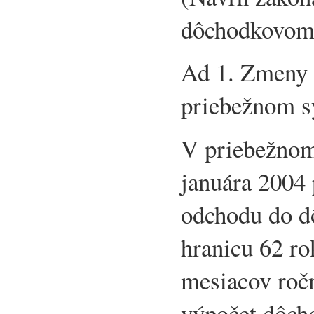
dôchodkovom 
Ad 1. Zmeny v
priebežnom s
V priebežnom
januára 2004 
odchodu do d
hranicu 62 rok
mesiacov roč
výpočet dôch