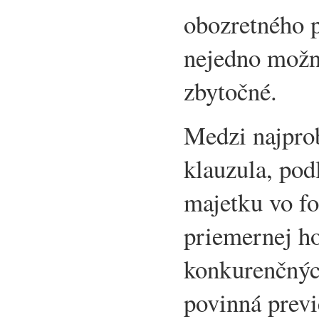
obozretného p
nejedno možn
zbytočné.
Medzi najprob
klauzula, pod
majetku vo f
priemernej h
konkurenčnýc
povinná previ