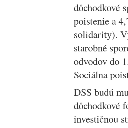
dôchodkové sp
poistenie a 4
solidarity). 
starobné spor
odvodov do 1.
Sociálna pois
DSS budú musi
dôchodkové f
investičnou s