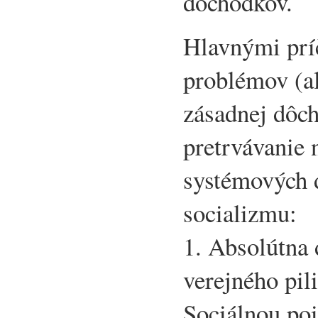
dôchodkov.
Hlavnými prí
problémov (a
zásadnej dôch
pretrvávanie 
systémových 
socializmu:
1. Absolútna
verejného pil
Sociálnou poi