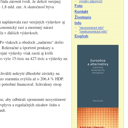
áda zároveň tvrdí, že deficit verejnej
-
výroky slávnych
Foto
 1,8 mld. eur. A skutočnosť býva
Kontakt
Životopis
 naplánovala rast verejných výdavkov aj
Info
 ekonomický rast a enormný nárast
-
"ekonomické info"
-
"neekonomické info"
ila v ďalších výdavkoch.
English
 Po vlakoch a obedoch „zadarmo“ došlo
 Rekreačné a športové poukazy a
ejné výdavky však rastú aj kvôli
o vyše 15-tisíc na 427-tisíc a výdavky na
hválili nekryté dlhodobé záväzky na
zo starnutia zvýšila až o 206,4 % HDP.
e potrebné financovať. Schváleny strop
jme, aby odbúrali spomenuté nesystémové
vplyvu a regulačných zásahov štátu a
udí.