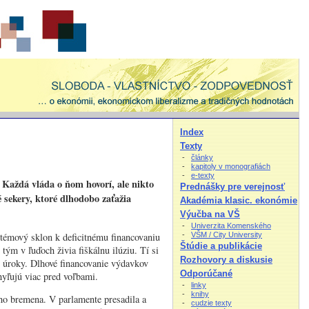
Index
Texty
-
články
-
kapitoly v monografiách
-
e-texty
 Každá vláda o ňom hovorí, ale nikto
Prednášky pre verejnosť
 sekery, ktoré dlhodobo zaťažia
Akadémia klasic. ekonómie
Výučba na VŠ
-
Univerzita Komenského
stémový sklon k deficitnému financovaniu
-
VŠM / City University
Štúdie a publikácie
ým v ľuďoch živia fiškálnu ilúziu. Tí si
Rozhovory a diskusie
 úroky. Dlhové financovanie výdavkov
Odporúčané
hyľujú viac pred voľbami.
-
linky
-
knihy
ho bremena. V parlamente presadila a
-
cudzie texty