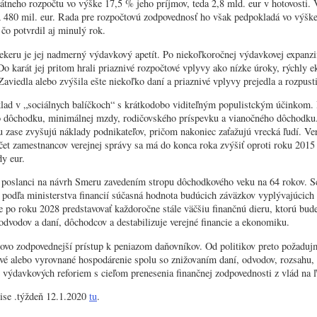
štátneho rozpočtu vo výške 17,5 % jeho príjmov, teda 2,8 mld. eur v hotovosti. Vl
480 mil. eur. Rada pre rozpočtovú zodpovednosť ho však pedpokladá vo výške
 čo potvrdil aj minulý rok.
ekeru je jej nadmerný výdavkový apetít. Po niekoľkoročnej výdavkovej expanzii
 Do karát jej pritom hrali priaznivé rozpočtové vplyvy ako nízke úroky, rýchly
aviedla alebo zvýšila ešte niekoľko daní a priaznivé vplyvy prejedla a rozpust
klad v „sociálnych balíčkoch“ s krátkodobo viditeľným populistckým účinkom.
 dôchodku, minimálnej mzdy, rodičovského príspevku a vianočného dôchodku.
zase zvyšujú náklady podnikateľov, pričom nakoniec zaťažujú vrecká ľudí. Ver
čet zamestnancov verejnej správy sa má do konca roka zvýšiť oproti roku 2015 
dy eur.
i poslanci na návrh Smeru zavedením stropu dôchodkového veku na 64 rokov. Sc
podľa ministerstva financií súčasná hodnota budúcich záväzkov vyplývajúcich 
e po roku 2028 predstavovať každoročne stále väčšiu finančnú dieru, ktorú bud
 odvodov a daní, dôchodcov a destabilizuje verejné financie a ekonomiku.
tovo zodpovednejší prístup k peniazom daňovníkov. Od politikov preto požadu
ové alebo vyrovnané hospodárenie spolu so znižovaním daní, odvodov, rozsahu, 
 výdavkových reforiem s cieľom prenesenia finančnej zodpovednosti z vlád na ľ
ise .týždeň 12.1.2020
tu
.