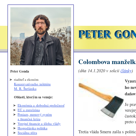
Colombova manželka
(dňa 14.1.2020 v sekcii
články
)
Peter Gonda
riaditeľ a ekonóm
Vyzer
Konzervatívneho inštitútu
ho nev
M. R. Štefánika
daňov
Oblasti, ktorým sa venuje:
Je pra
Ekonómia a slobodná spoločnosť
verejn
EÚ a euro/zóna
Peniaze, menový systém
častok
a finančná kríza
preto 
Verejné financie a úloha vlády
Hospodárska politika
Tretia vláda Smeru zašla s polit
Sociálna sféra