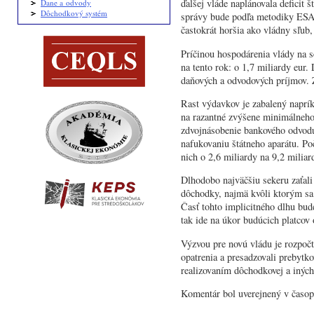
ďalšej vláde naplánovala deficit 
Dane a odvody
Dôchodkový systém
správy bude podľa metodiky ESA 
častokrát horšia ako vládny sľub,
Príčinou hospodárenia vlády na s
na tento rok: o 1,7 miliardy eur.
daňových a odvodových príjmov. Z
Rast výdavkov je zabalený naprí
na razantné zvýšene minimálneho
zdvojnásobenie bankového odvodu 
nafukovaniu štátneho aparátu. Po
nich o 2,6 miliardy na 9,2 miliar
Dlhodobo najväčšiu sekeru zaťal
dôchodky, najmä kvôli ktorým sa 
Časť tohto implicitného dlhu bud
tak ide na úkor budúcich platcov
Výzvou pre novú vládu je rozpoč
opatrenia a presadzovali prebytk
realizovaním dôchodkovej a iných
Komentár bol uverejnený v časop