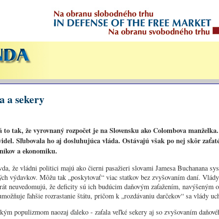
 a sekery
á to tak, že vyrovnaný rozpočet je na Slovensku ako Colombova manželka.
idel. Sľubovala ho aj dosluhujúca vláda. Ostávajú však po nej skôr zaťaté
níkov a ekonomiku.
vda, že vládni politici majú ako čierni pasažieri slovami Jamesa Buchanana sy
ých výdavkov. Môžu tak „poskytovať“ viac statkov bez zvyšovaním daní. Vlády t
rát neuvedomujú, že deficity sú ich budúcim daňovým zaťažením, navýšeným o
umožňuje ľahšie rozrastanie štátu, pričom k „rozdávaniu darčekov“ sa vlády uc
ickým populizmom naozaj ďaleko - zaťala veľké sekery aj so zvyšovaním daňové