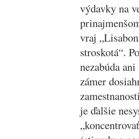
výdavky na 
prinajmenšom
vraj „Lisabon
stroskotá“. P
nezabúda ani 
zámer dosiah
zamestnanosti
je ďalšie nes
„koncentrovať