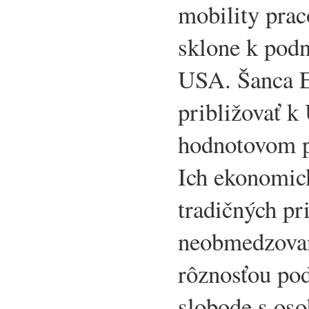
mobility prac
sklone k pod
USA. Šanca E
približovať k
hodnotovom p
Ich ekonomick
tradičných pr
neobmedzovan
rôznosťou po
slobode s os