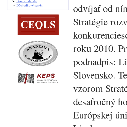
Dane a odvody
odvíjať od ní
Dôchodkový systém
Stratégie roz
konkurencies
roku 2010. Pr
podnadpis: Li
Slovensko. Te
vzorom Strat
desaťročný h
Európskej úni