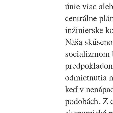
únie viac ale
centrálne plá
inžinierske k
Naša skúseno
socializmom 
predpokladom
odmietnutia n
keď v nenápad
podobách. Z 
ekonomické p