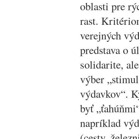
oblasti pre r
rast. Kritéri
verejných výd
predstava o ú
solidarite, al
výber „stimu
výdavkov“. K
byť „ťahúňmi
napríklad vý
(cesty, železn