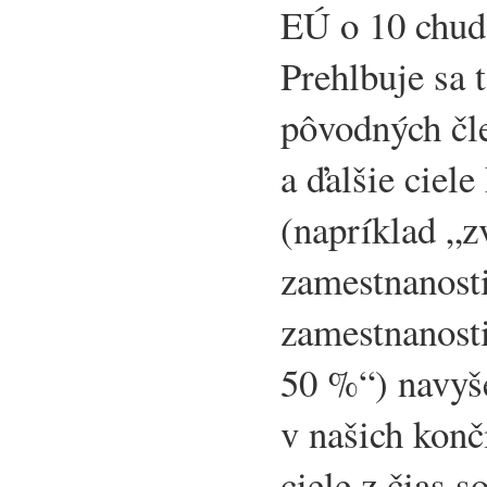
EÚ o 10 chudo
Prehlbuje sa t
pôvodných čl
a ďalšie ciele
(napríklad „z
zamestnanost
zamestnanosti
50 %“) navyš
v našich kon
ciele z čias 