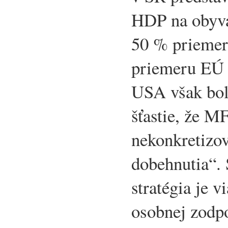
HDP na obyva
50 % prieme
priemeru EÚ 
USA však bol
šťastie, že M
nekonkretizo
dobehnutia“.
stratégia je v
osobnej zodpo