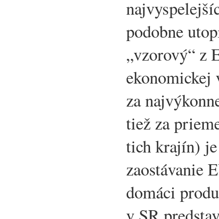
najvyspelejší
podobne utopi
„vzorový“ z 
ekonomickej 
za najvýkonn
tiež za prie
tich krajín) j
zaostávanie 
domáci produ
v SR predstav