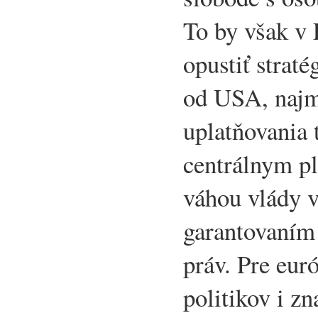
To by však v
opustiť straté
od USA, najm
uplatňovania t
centrálnym p
váhou vlády 
garantovaním 
práv. Pre eur
politikov i zn