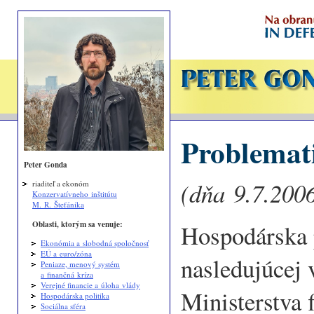
Problemat
Peter Gonda
(dňa 9.7.2006
riaditeľ a ekonóm
Konzervatívneho inštitútu
M. R. Štefánika
Oblasti, ktorým sa venuje:
Hospodárska p
Ekonómia a slobodná spoločnosť
EÚ a euro/zóna
nasledujúcej 
Peniaze, menový systém
a finančná kríza
Verejné financie a úloha vlády
Ministerstva
Hospodárska politika
Sociálna sféra