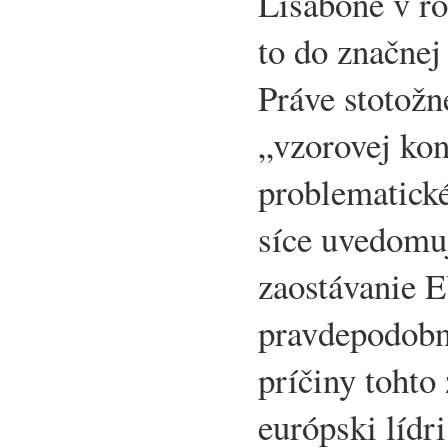
Lisabone v ro
to do značnej
Práve stotožn
„vzorovej kon
problematické
síce uvedomu
zaostávanie 
pravdepodobne
príčiny tohto
európski lídr