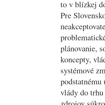
to v blízkej 
Pre Slovensko
neakceptovate
problematick
plánovanie, s
koncepty, vlá
systémové zm
podstatnému 
vlády do trhu
zdrojov súkro