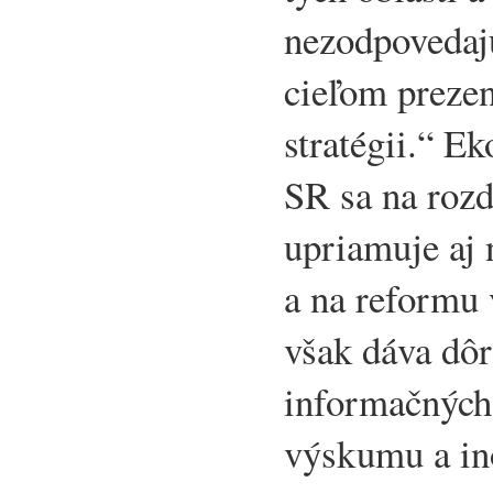
nezodpovedajú
cieľom prezen
stratégii.“ E
SR sa na rozd
upriamuje aj 
a na reformu
však dáva dô
informačných 
výskumu a in