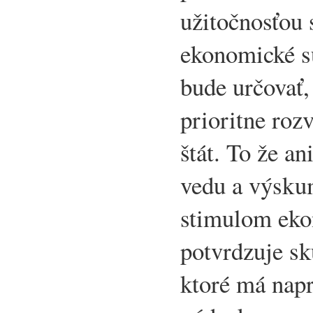
užitočnosťou 
ekonomické s
bude určovať,
prioritne rozví
štát. To že a
vedu a výsku
stimulom eko
potvrdzuje sk
ktoré má nap