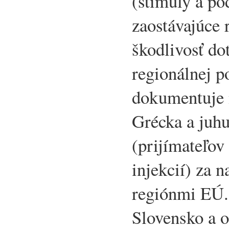
(stimuly a po
zaostávajúce 
škodlivosť dot
regionálnej p
dokumentuje n
Grécka a juhu
(prijímateľov
injekcií) za n
regiónmi EÚ.
Slovensko a o