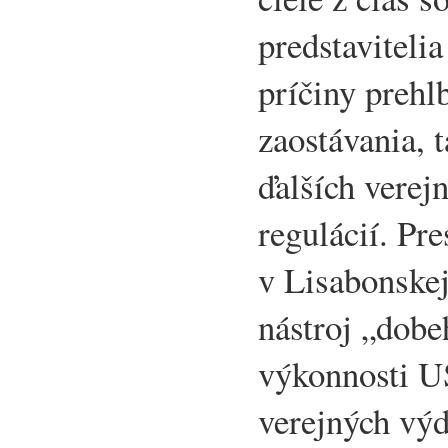
predstaviteli
príčiny prehl
zaostávania, 
ďalších verej
regulácií. Pr
v Lisabonskej
nástroj „dob
výkonnosti U
verejných vý