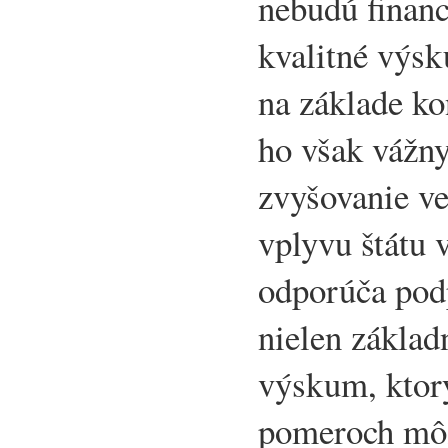
nebudú financo
kvalitné výs
na základe ko
ho však vážn
zvyšovanie v
vplyvu štátu 
odporúča podp
nielen základ
výskum, ktorý
pomeroch môž