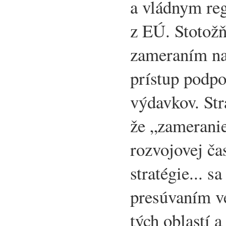
a vládnym reg
z EÚ. Stotožň
zameraním na
prístup podpo
výdavkov. St
že „zameranie
rozvojovej ča
stratégie... s
presúvaním v
tých oblastí 