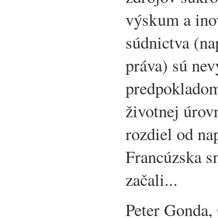
výskum a inov
súdnictva (na
práva) sú ne
predpokladom
životnej úrov
rozdiel od n
Francúzska s
začali...
Peter Gonda,