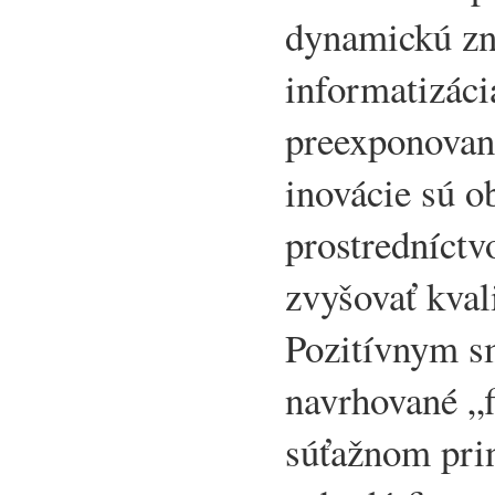
dynamickú zn
informatizáci
preexponovan
inovácie sú o
prostredníct
zvyšovať kval
Pozitívnym s
navrhované „f
súťažnom prin