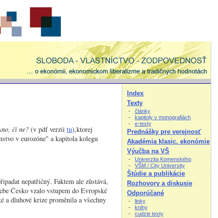
Index
Texty
-
články
-
kapitoly v monografiách
-
e-texty
no, či ne?
(v pdf verzii
tu
),ktorej
Prednášky pre verejnosť
nstvo v eurozóne" a kapitola kolegu
Akadémia klasic. ekonómie
Výučba na VŠ
-
Univerzita Komenského
-
VŠM / City University
Štúdie a publikácie
řipadat nepatřičný. Faktem ale zůstává,
Rozhovory a diskusie
a sebe Česko vzalo vstupem do Evropské
Odporúčané
ké a dluhové krize proměnila a všechny
-
linky
-
knihy
-
cudzie texty