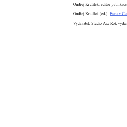
Ondřej Krutílek, editor publikac
Ondřej Krutílek (ed.):
Euro v Čes
Vydavateľ: Studio Arx Rok vyda