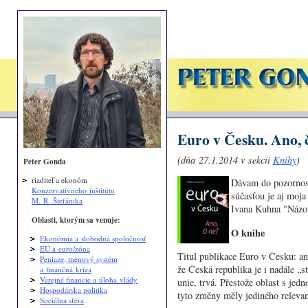
Euro v Česku. Ano, 
(dňa 27.1.2014 v sekcii
Knihy
)
Peter Gonda
riaditeľ a ekonóm
Dávam do pozornos
Konzervatívneho inštitútu
súčasťou je aj moj
M. R. Štefánika
Ivana Kuhna "Názor
Oblasti, ktorým sa venuje:
O knihe
Ekonómia a slobodná spoločnosť
EÚ a euro/zóna
Titul publikace Euro v Česku: ano
Peniaze, menový systém
že Česká republika je i nadále „
a finančná kríza
Verejné financie a úloha vlády
unie, trvá. Přestože oblast s je
Hospodárska politika
tyto změny měly jediného relevan
Sociálna sféra