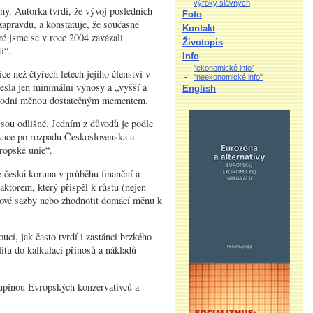
-
výroky slávnych
ny. Autorka tvrdí, že vývoj posledních
Foto
zapravdu, a konstatuje, že současné
Kontakt
ré jsme se v roce 2004 zavázali
Životopis
í“.
Info
-
"ekonomické info"
e než čtyřech letech jejího členství v
-
"neekonomické info"
sla jen minimální výnosy a „vyšší a
English
 národní měnou dostatečným mementem.
jsou odlišné. Jedním z důvodů je podle
alvace po rozpadu Československa a
vropské unie“.
že česká koruna v průběhu finanční a
aktorem, který přispěl k růstu (nejen
kové sazby nebo zhodnotit domácí měnu k
ucí, jak často tvrdí i zastánci brzkého
itu do kalkulací přínosů a nákladů
upinou Evropských konzervativců a