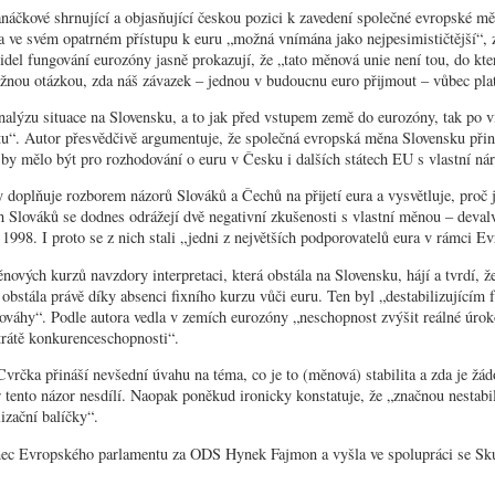
anáčkové shrnující a objasňující českou pozici k zavedení společné evropské mě
yla ve svém opatrném přístupu k euru „možná vnímána jako nejpesimističtější“, 
idel fungování eurozóny jasně prokazují, že „tato měnová unie není tou, do kte
važnou otázkou, zda náš závazek – jednou v budoucnu euro přijmout – vůbec plat
alýzu situace na Slovensku, a to jak před vstupem země do eurozóny, tak po víc
. Autor přesvědčivě argumentuje, že společná evropská měna Slovensku přine
ž by mělo být pro rozhodování o euru v Česku i dalších státech EU s vlastní
doplňuje rozborem názorů Slováků a Čechů na přijetí eura a vysvětluje, proč 
ích Slováků se dodnes odrážejí dvě negativní zkušenosti s vlastní měnou – dev
1998. I proto se z nich stali „jedni z největších podporovatelů eura v rámci E
nových kurzů navzdory interpretaci, která obstála na Slovensku, hájí a tvrdí, 
bstála právě díky absenci fixního kurzu vůči euru. Ten byl „destabilizujícím f
váhy“. Podle autora vedla v zemích eurozóny „neschopnost zvýšit reálné úro
trátě konkurenceschopnosti“.
vrčka přináší nevšední úvahu na téma, co je to (měnová) stabilita a zda je žádo
tento názor nesdílí. Naopak poněkud ironicky konstatuje, že „značnou nestabil
izační balíčky“.
anec Evropského parlamentu za ODS Hynek Fajmon a vyšla ve spolupráci se Sk