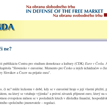
či ne?
ti publikáciu Centra pro studium demokrace a kultury (CDK)
Euro v Česku. A
a kapitola "Slovensko v eurozóne. Memento pre Česko a iných úchádzačov o čle
y Slovákov a Čecov na prijatie eura".
, či ne? může leckomu v době, kdy se v eurozóně hraje o její vlastní přežití, p
státem, na který se vztahuje výjimka“ a právní závazek přijmout euro, který n
dnotnou evropskou měnou se v posledních letech v důsledku finanční, hospodářs
tního společného jmenovatele – regulaci.