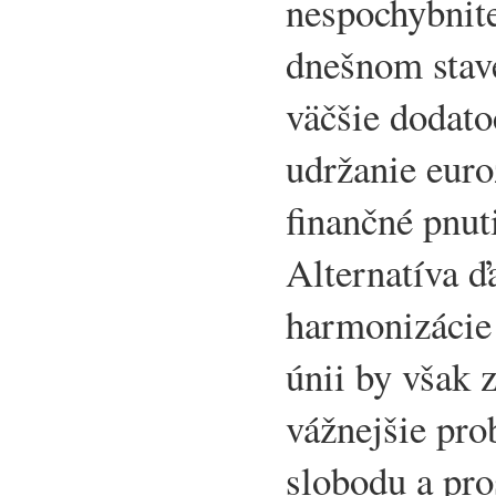
nespochybnite
dnešnom stave
väčšie dodato
udržanie euro
finančné pnuti
Alternatíva ďa
harmonizácie 
únii by však
vážnejšie pro
slobodu a pro