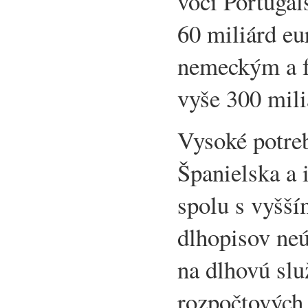
voči Portugal
60 miliárd eu
nemeckým a 
vyše 300 mili
Vysoké potreb
Španielska a 
spolu s vyšší
dlhopisov ne
na dlhovú služ
rozpočtových 