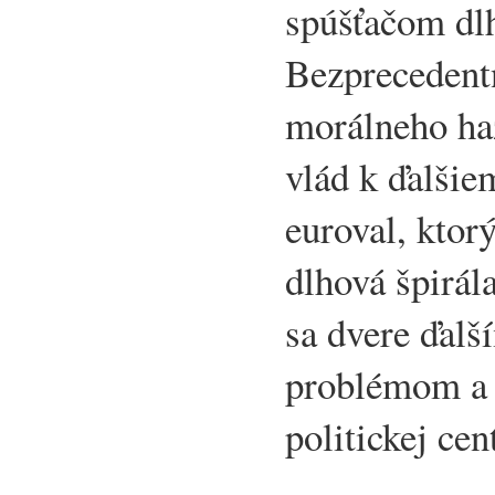
spúšťačom dlh
Bezpreceden
morálneho ha
vlád k ďalšie
euroval, ktor
dlhová špirál
sa dvere ďalš
problémom a 
politickej cen