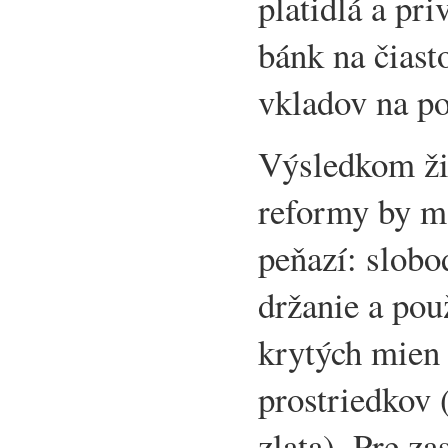
platidlá a pr
bánk na čiast
vkladov na po
Výsledkom ži
reformy by ma
peňazí: slobo
držanie a pou
krytých mien 
prostriedkov (
zlata). Pre z