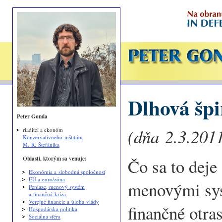
Dlhová špi
Peter Gonda
(dňa 2.3.2011
riaditeľ a ekonóm
Konzervatívneho inštitútu
M. R. Štefánika
Oblasti, ktorým sa venuje:
Čo sa to deje
Ekonómia a slobodná spoločnosť
EÚ a euro/zóna
menovými sys
Peniaze, menový systém
a finančná kríza
Verejné financie a úloha vlády
finančné otr
Hospodárska politika
Sociálna sféra