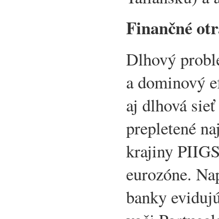
Finančné otr
Dlhový probl
a dominový ef
aj dlhová sie
prepletené na
krajiny PIIGS,
eurozóne. Nap
banky evidujú