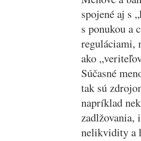
spojené aj s 
s ponukou a c
reguláciami, 
ako „veriteľo
Súčasné meno
tak sú zdroj
napríklad nek
zadlžovania, i
nelikvidity 