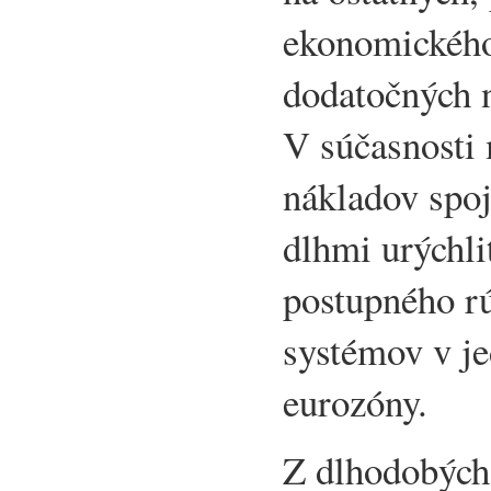
ekonomického 
dodatočných 
V súčasnosti 
nákladov spo
dlhmi urýchl
postupného r
systémov v je
eurozóny.
Z dlhodobých