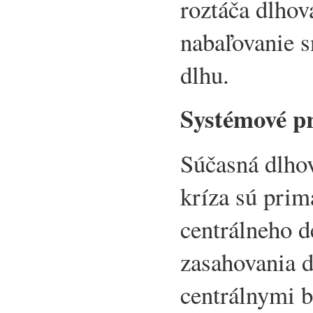
roztáča dlhová
nabaľovanie s
dlhu.
Systémové pr
Súčasná dlhov
kríza sú pri
centrálneho d
zasahovania d
centrálnymi 