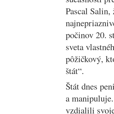
Pascal Salin,
najnepriazni
počinov 20. s
sveta vlastné
pôžičkový, kt
štát“.
Štát dnes pen
a manipuluje.
vzdialili svoj