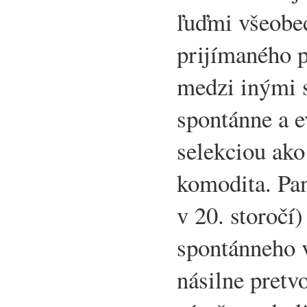
ľuďmi všeobe
prijímaného 
medzi inými s
spontánne a e
selekciou ako
komodita. Pan
v 20. storočí
spontánneho 
násilne pretv