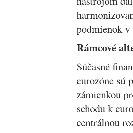
nástrojom ďal
harmonizovan
podmienok v 
Rámcové alte
Súčasné fina
eurozóne sú p
zámienkou pr
schodu k euroš
centrálnou ro