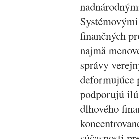
nadnárodnými 
Systémovými 
finančných p
najmä menové
správy verejn
deformujúce p
podporujú ilú
dlhového fina
koncentrovan
súčasnosti pr