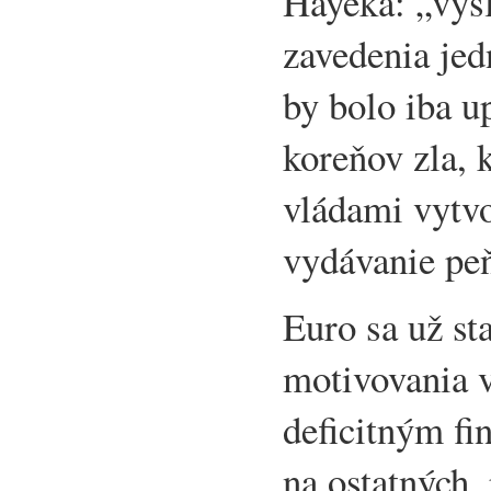
Hayeka: „výs
zavedenia je
by bolo iba u
koreňov zla, 
vládami vytv
vydávanie peň
Euro sa už st
motivovania v
deficitným f
na ostatných,