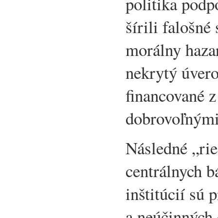
politika podp
šírili falošné 
morálny haza
nekrytý úvero
financované z
dobrovoľnými
Následné „rie
centrálnych 
inštitúcií sú
a neúčinných 