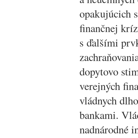
opakujúcich 
finančnej krí
s ďalšími prv
zachraňovania
dopytovo stim
verejných fin
vládnych dlho
bankami. Vlád
nadnárodné inš