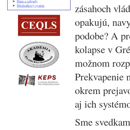
Dane a odvody
zásahoch vlád
Dôchodkový systém
opakujú, navy
podobe? A pr
kolapse v Gré
možnom rozp
Prekvapenie n
okrem prejav
aj ich systémo
Sme svedkami