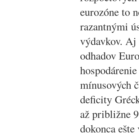
eurozóne to 
razantnými ú
výdavkov. Aj
odhadov Euros
hospodárenie
mínusových č
deficity Gréc
až približne 9
dokonca ešte 