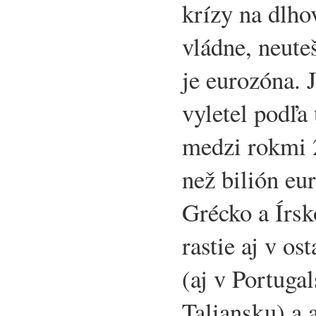
krízy na dlho
vládne, neute
je eurozóna. 
vyletel podľa
medzi rokmi 
než bilión eu
Grécko a Írsk
rastie aj v o
(aj v Portuga
Taliansku) a 