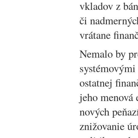
vkladov z bá
či nadmernýc
vrátane finanč
Nemalo by pre
systémovými 
ostatnej fina
jeho menová e
nových peňaz
znižovanie úr