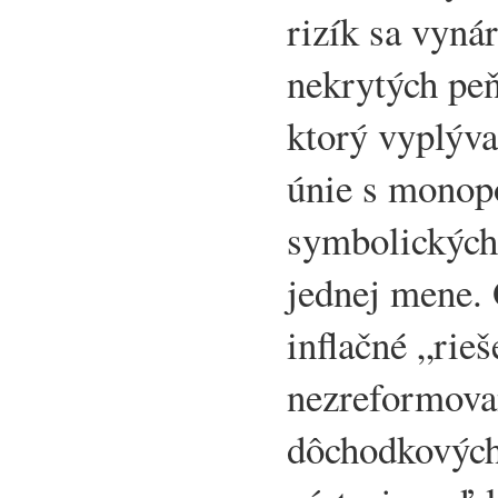
rizík sa vyná
nekrytých peňa
ktorý vyplýva
únie s mono
symbolických
jednej mene.
inflačné „rieš
nezreformova
dôchodkových 