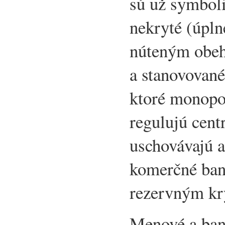
sú už symbol
nekryté (úpln
núteným obeh
a stanovované
ktoré monopo
regulujú cent
uschovávajú a
komerčné ban
rezervným kr
Menové a ban