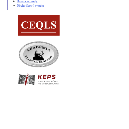
Dane a odvody
Dôchodkový systém