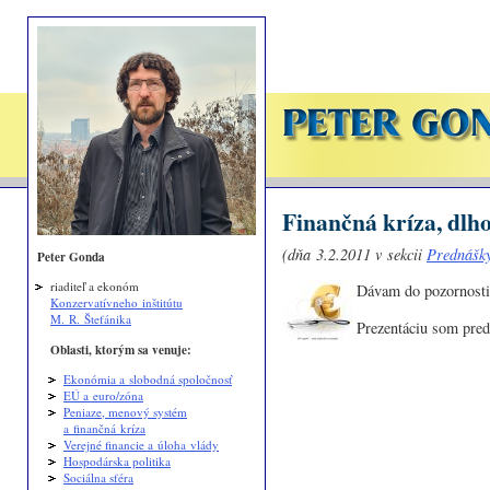
Finančná kríza, dlho
(dňa 3.2.2011 v sekcii
Prednášky
Peter Gonda
riaditeľ a ekonóm
Dávam do pozornosti 
Konzervatívneho inštitútu
M. R. Štefánika
Prezentáciu som pred
Oblasti, ktorým sa venuje:
Ekonómia a slobodná spoločnosť
EÚ a euro/zóna
Peniaze, menový systém
a finančná kríza
Verejné financie a úloha vlády
Hospodárska politika
Sociálna sféra