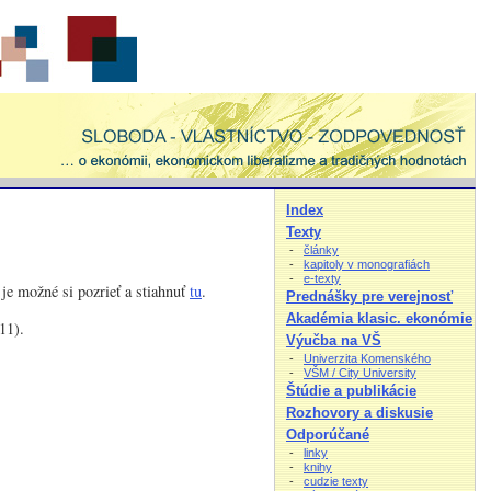
Index
Texty
-
články
-
kapitoly v monografiách
-
e-texty
je možné si pozrieť a stiahnuť
tu
.
Prednášky pre verejnosť
Akadémia klasic. ekonómie
11).
Výučba na VŠ
-
Univerzita Komenského
-
VŠM / City University
Štúdie a publikácie
Rozhovory a diskusie
Odporúčané
-
linky
-
knihy
-
cudzie texty