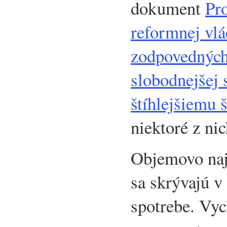
dokument
Pr
reformnej vlá
zodpovedných 
slobodnejšej 
štíhlejšiemu š
niektoré z nic
Objemovo naj
sa skrývajú v
spotrebe. Vy