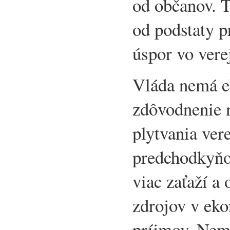
od občanov. 
od podstaty 
úspor vo ver
Vláda nemá e
zdôvodnenie n
plytvania vere
predchodkyňou
viac zaťaží a
zdrojov v ek
príjmov. Nema