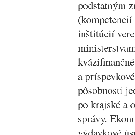
podstatným z
(kompetencií
inštitúcií ver
ministerstvam
kvázifinančné
a príspevkové
pôsobnosti je
po krajské a 
správy. Ekon
výdavkové úsp