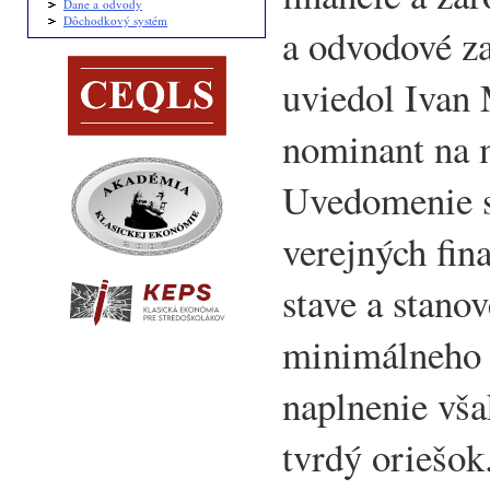
Dane a odvody
Dôchodkový systém
a odvodové zať
uviedol Ivan 
nominant na m
Uvedomenie s
verejných fin
stave a stanov
minimálneho 
naplnenie vša
tvrdý oriešok