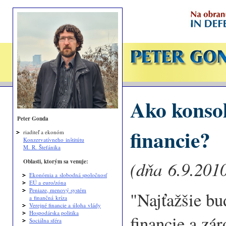
Ako konsol
Peter Gonda
financie?
riaditeľ a ekonóm
Konzervatívneho inštitútu
M. R. Štefánika
Oblasti, ktorým sa venuje:
(dňa 6.9.2010
Ekonómia a slobodná spoločnosť
EÚ a euro/zóna
Peniaze, menový systém
"Najťažšie bu
a finančná kríza
Verejné financie a úloha vlády
Hospodárska politika
financie a zá
Sociálna sféra