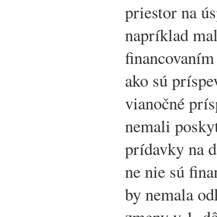
priestor na ú
napríklad mal
financovaním
ako sú príspe
vianočné prís
nemali poskyt
prídavky na d
ne nie sú fin
by nemala odk
zmeny v 1. d