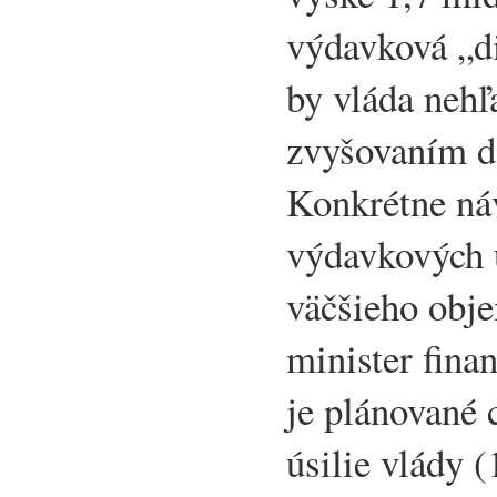
výdavková „di
by vláda nehľ
zvyšovaním d
Konkrétne ná
výdavkových 
väčšieho obj
minister finan
je plánované 
úsilie vlády 