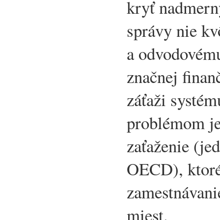
kryť nadmerný
správy nie k
a odvodovému 
značnej finan
záťaži systé
problémom je
zaťaženie (je
OECD), ktoré
zamestnávani
miest.