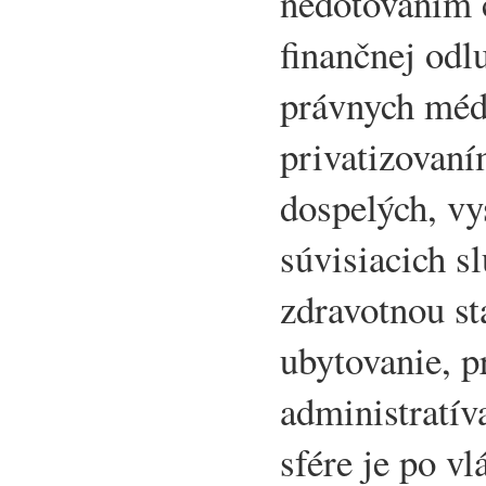
nedotovaním c
finančnej odl
právnych médi
privatizovaní
dospelých, vy
súvisiacich s
zdravotnou sta
ubytovanie, p
administratív
sfére je po vl