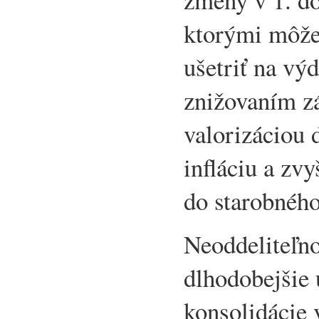
ktorými môže 
ušetriť na vý
znižovaním z
valorizáciou 
infláciu a z
do starobnéh
Neoddeliteľn
dlhodobejšie 
konsolidácie 