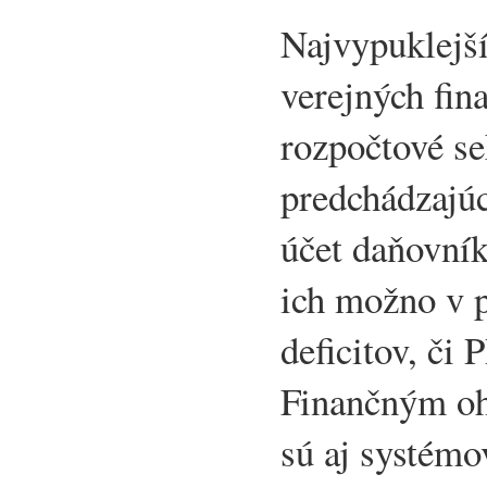
Najvypuklejš
verejných fina
rozpočtové se
predchádzajúc
účet daňovník
ich možno v 
deficitov, či 
Finančným oh
sú aj systém