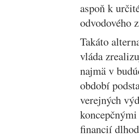
aspoň k urči
odvodového z
Takáto altern
vláda zrealiz
najmä v budú
období podst
verejných výd
koncepčnými 
financií dlho