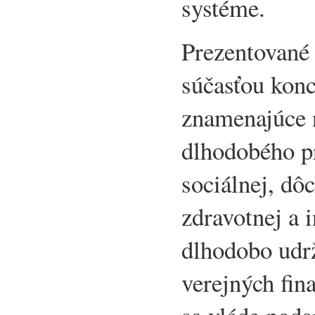
systéme.
Prezentované 
súčasťou kon
znamenajúce n
dlhodobého pr
sociálnej, dô
zdravotnej a i
dlhodobo udrž
verejných fina