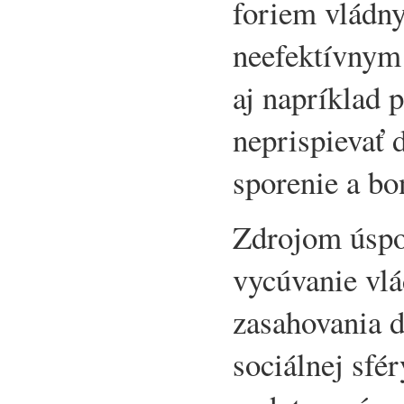
foriem vládn
neefektívnym
aj napríklad 
neprispievať 
sporenie a bo
Zdrojom úspo
vycúvanie vlá
zasahovania d
sociálnej sfé