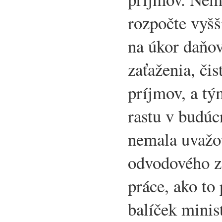
rozpočte vyš
na úkor daňo
zaťaženia, či
príjmov, a t
rastu v budúc
nemala uvažo
odvodového z
práce, ako to
balíček minis