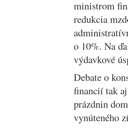
ministrom fin
redukcia mzd
administratív
o 10%. Na ďa
výdavkové ús
Debate o kons
financií tak a
prázdnin dom
vynúteného zí