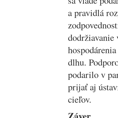
sa vláde poda
a pravidlá ro
zodpovednosti
dodržiavanie
hospodárenia 
dlhu. Podporo
podarilo v pa
prijať aj ústa
cieľov.
Záver