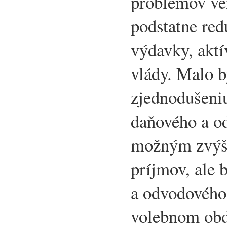
problémov ver
podstatne red
výdavky, aktí
vlády. Malo by
zjednodušeni
daňového a o
možným zvýš
príjmov, ale 
a odvodového
volebnom obd