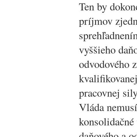
Ten by dokon
príjmov zjed
sprehľadnení
vyššieho daňo
odvodového z
kvalifikovane
pracovnej sil
Vláda nemusí
konsolidačné 
daňového a o