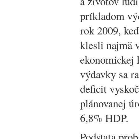
a životov ľud
príkladom vý
rok 2009, keď
klesli najmä 
ekonomickej k
výdavky sa ra
deficit vysko
plánovanej ú
6,8% HDP.
Podstata pro