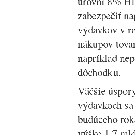
úrovni 8% HD
zabezpečiť na
výdavkov v r
nákupov tovar
napríklad ne
dôchodku.
Väčšie úspory
výdavkoch sa 
budúceho rok
výške 1,7 mld