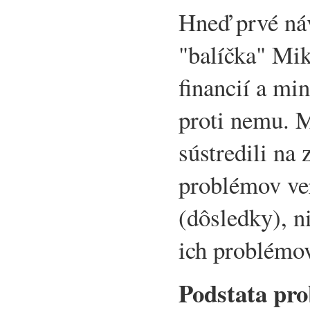
Hneď prvé ná
"balíčka" Mik
financií a mi
proti nemu. M
sústredili na 
problémov ver
(dôsledky), n
ich problémov
Podstata pr