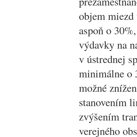
prezamestnano
objem miezd v
aspoň o 30%,
výdavky na ná
v ústrednej s
minimálne o 
možné znížen
stanovením li
zvýšením tran
verejného obs