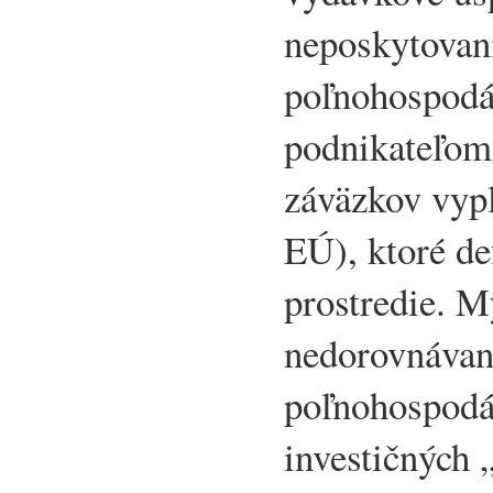
neposkytovan
poľnohospod
podnikateľom
záväzkov vypl
EÚ), ktoré d
prostredie. M
nedorovnávan
poľnohospodá
investičných 