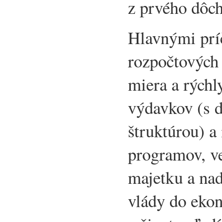
z prvého dôch
Hlavnými prí
rozpočtových 
miera a rýchl
výdavkov (s 
štruktúrou) a
programov, v
majetku a na
vlády do eko