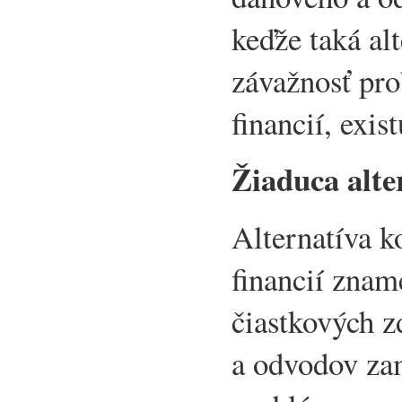
keďže taká al
závažnosť pr
financií, exist
Žiaduca alte
Alternatíva k
financií znam
čiastkových 
a odvodov zam