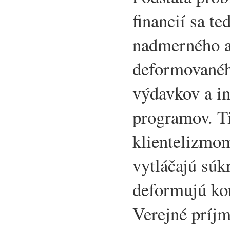
financií sa te
nadmerného a
deformovanéh
výdavkov a i
programov. T
klientelizmom
vytláčajú súk
deformujú ko
Verejné príjm