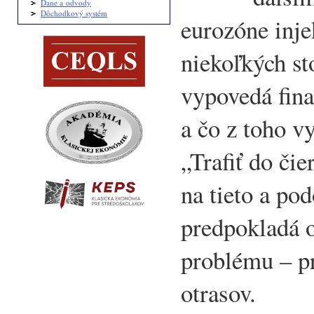
Dane a odvody
Dôchodkový systém
eurozóne inje
niekoľkých st
vypovedá fin
a čo z toho v
„Trafiť do či
na tieto a po
predpokladá o
problému – pr
otrasov.