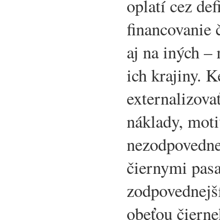
oplatí cez def
financovanie 
aj na iných –
ich krajiny. 
externalizova
náklady, moti
nezodpovednej
čiernymi pas
zodpovednejší
obeťou čierne