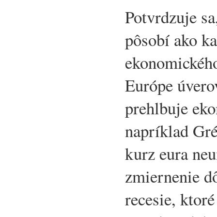
Potvrdzuje sa
pôsobí ako ka
ekonomického
Európe úvero
prehlbuje ek
napríklad Gr
kurz eura ne
zmiernenie d
recesie, ktor