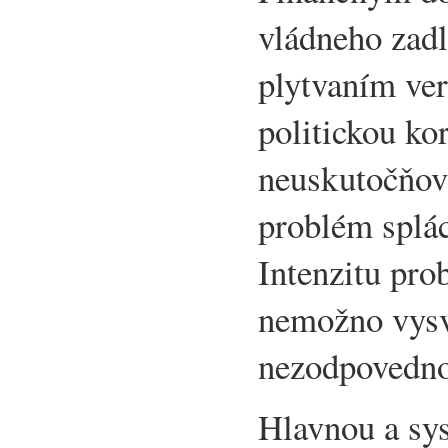
vládneho zadl
plytvaním ver
politickou ko
neuskutočňov
problém splác
Intenzitu pr
nemožno vysve
nezodpovedno
Hlavnou a sy