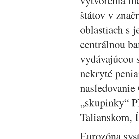
vytvorenia m
štátov v znač
oblastiach s 
centrálnou b
vydávajúcou 
nekryté penia
nasledovanie 
„skupinky“ P
Talianskom, 
Eurozóna sys