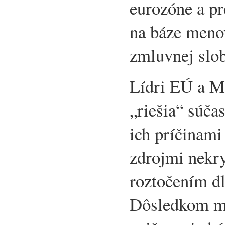
eurozóne a pr
na báze meno
zmluvnej slo
Lídri EÚ a M
„riešia“ súča
ich príčinami
zdrojmi nekry
roztočením dl
Dôsledkom mô