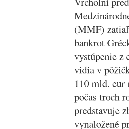
Vrcholní pred
Medzinárodn
(MMF) zatiaľ 
bankrot Gréck
vystúpenie z 
vidia v pôžič
110 mld. eur 
počas troch r
predstavuje z
vynaložené pr