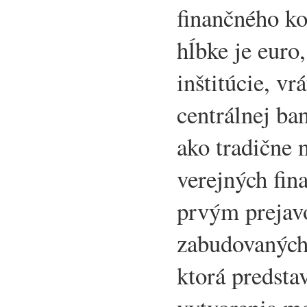
finančného ko
hĺbke je euro,
inštitúcie, v
centrálnej b
ako tradične 
verejných fin
prvým prejav
zabudovaných
ktorá predsta