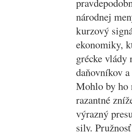
pravdepodobn
národnej men
kurzový signá
ekonomiky, kt
grécke vlády 
daňovníkov a 
Mohlo by ho 
razantné zníž
výrazný pres
sily. Pružnos