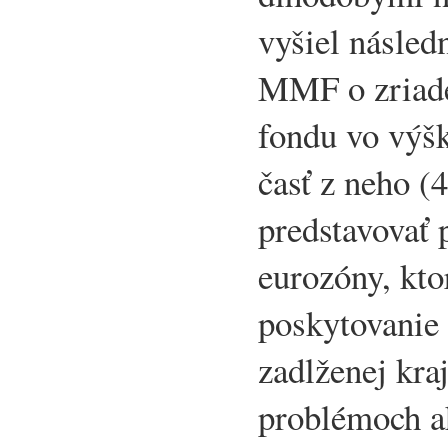
vyšiel násle
MMF o zriade
fondu vo výšk
časť z neho (
predstavovať 
eurozóny, kto
poskytovanie 
zadlženej kra
problémoch a