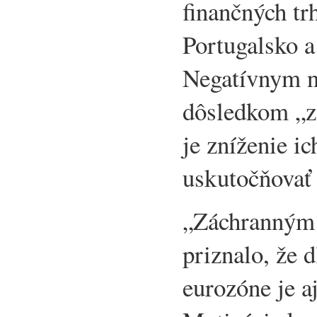
finančných tr
Portugalsko a
Negatívnym 
dôsledkom „z
je zníženie i
uskutočňovať 
„Záchranným 
priznalo, že d
eurozóne je a