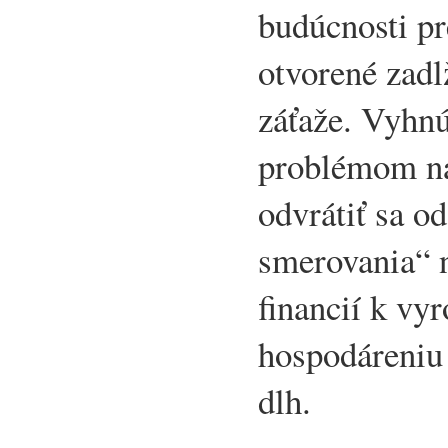
budúcnosti pr
otvorené zadl
záťaže. Vyhn
problémom n
odvrátiť sa o
smerovania“ n
financií k v
hospodáreniu 
dlh.