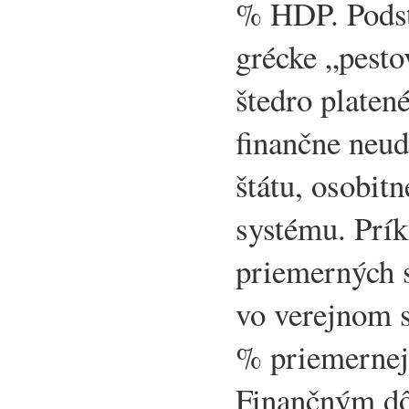
% HDP. Pods
grécke „pesto
štedro platen
finančne neud
štátu, osobit
systému. Prí
priemerných 
vo verejnom 
% priemernej
Finančným d