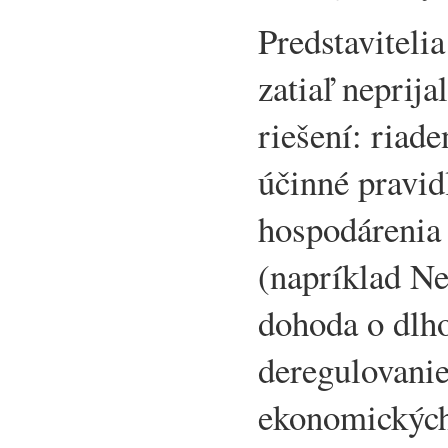
Predstavitel
zatiaľ neprija
riešení: riad
účinné pravi
hospodárenia 
(napríklad N
dohoda o dlh
deregulovanie
ekonomickýc