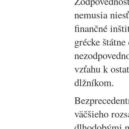
Zodpovednosť
nemusia niesť
finančné inšti
grécke štátne
nezodpovednos
vzťahu k ost
dlžníkom.
Bezprecedent
väčšieho rozs
dlhodobými n