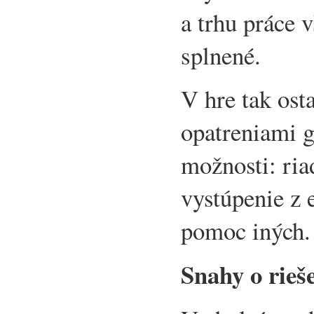
a trhu práce 
splnené.
V hre tak ost
opatreniami g
možnosti: ria
vystúpenie z 
pomoc iných.
Snahy o rieš