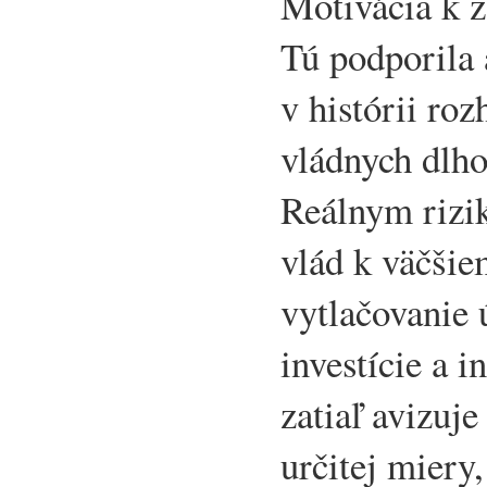
Motivácia k z
Tú podporila 
v histórii ro
vládnych dlho
Reálnym rizi
vlád k väčšie
vytlačovanie
investície a i
zatiaľ avizuje
určitej miery,