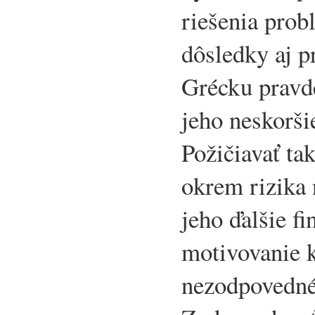
riešenia prob
dôsledky aj p
Grécku pravd
jeho neskorš
Požičiavať t
okrem rizika 
jeho ďalšie f
motivovanie 
nezodpovednéh