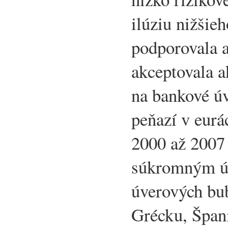
ilúziu nižšieh
podporovala 
akceptovala a
na bankové úv
peňazí v eurá
2000 až 2007
súkromným ú
úverových bub
Grécku, Špani