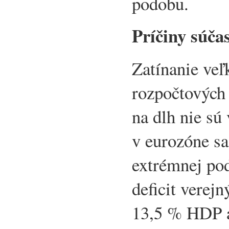
podobu.
Príčiny súča
Zatínanie veľ
rozpočtových 
na dlh nie sú
v eurozóne sa
extrémnej po
deficit verejn
13,5 % HDP a