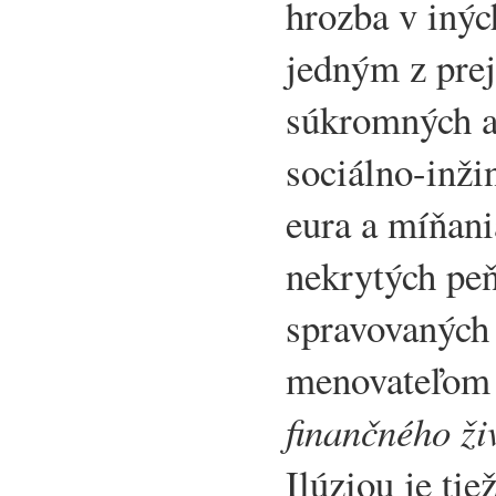
hrozba v inýc
jedným z pre
súkromných a 
sociálno-inži
eura a míňani
nekrytých peň
spravovaných
menovateľom
finančného ž
Ilúziou je tie