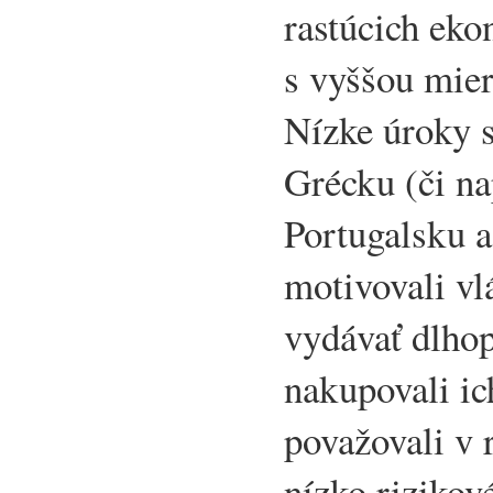
rastúcich ek
s vyššou mier
Nízke úroky s
Grécku (či na
Portugalsku a
motivovali vl
vydávať dlhop
nakupovali ic
považovali v 
nízko rizikov