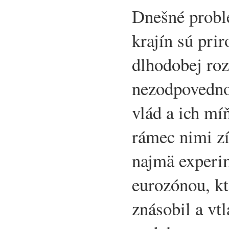
Dnešné probl
krajín sú pr
dlhodobej roz
nezodpovednos
vlád a ich mí
rámec nimi z
najmä experi
eurozónou, kt
znásobil a vtl