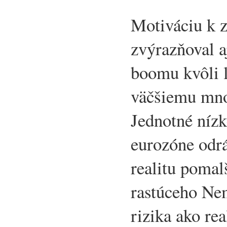
Motiváciu k 
zvýrazňoval a
boomu kvôli 
väčšiemu mno
Jednotné nízk
eurozóne odr
realitu poma
rastúceho Ne
rizika ako rea