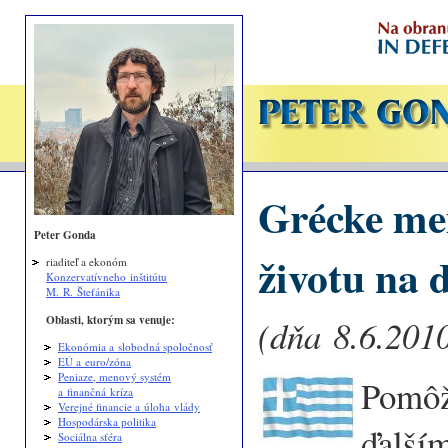
Grécke me
Peter Gonda
životu na 
riaditeľ a ekonóm
Konzervatívneho inštitútu
M. R. Štefánika
Oblasti, ktorým sa venuje:
(dňa 8.6.2010
Ekonómia a slobodná spoločnosť
EÚ a euro/zóna
Peniaze, menový systém
Pomôž
a finančná kríza
Verejné financie a úloha vlády
Hospodárska politika
ďalším
Sociálna sféra