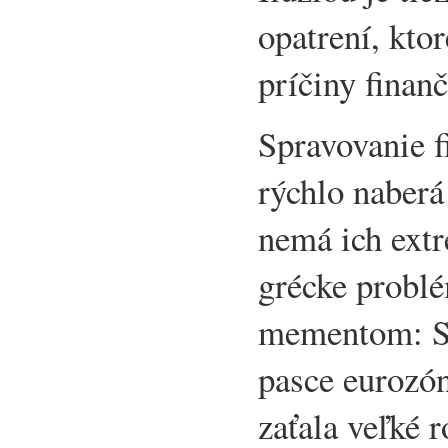
opatrení, kto
príčiny finan
Spravovanie f
rýchlo naberá 
nemá ich ext
grécke problé
mementom: Sl
pasce eurozón
zaťala veľké 