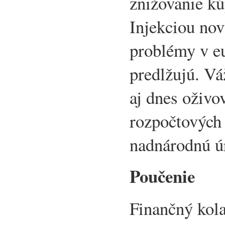
znižovanie kú
Injekciou nov
problémy v e
predlžujú. V
aj dnes oživo
rozpočtových 
nadnárodnú ú
Poučenie
Finančný kola