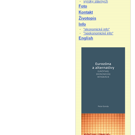
-
výroky slávnych
Foto
Kontakt
Životopis
Info
-
"ekonomické info"
-
"neekonomické info"
English