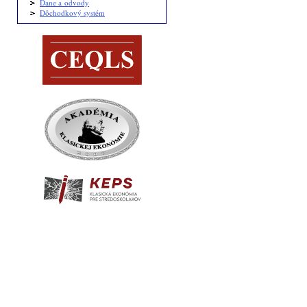
Dane a odvody
Dôchodkový systém