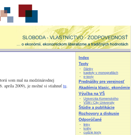
Index
Texty
-
články
-
kapitoly v monografiách
-
e-texty
 ktorú som mal na medzinárodnej
Prednášky pre verejnosť
. apríla 2009), je možné si stiahnuť
tu
.
Akadémia klasic. ekonómie
Výučba na VŠ
-
Univerzita Komenského
-
VŠM / City University
Štúdie a publikácie
Rozhovory a diskusie
Odporúčané
-
linky
-
knihy
-
cudzie texty