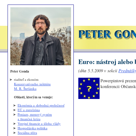
Euro: nástroj alebo
(dňa 5.5.2009 v sekcii
Prednášky
Peter Gonda
riaditeľ a ekonóm
Powerpintovú prezen
Konzervatívneho inštitútu
konferencii Občansk
M. R. Štefánika
Oblasti, ktorým sa venuje:
Ekonómia a slobodná spoločnosť
EÚ a euro/zóna
Peniaze, menový systém
a finančná kríza
Verejné financie a úloha vlády
Hospodárska politika
Sociálna sféra