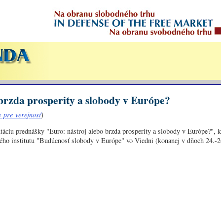
 brzda prosperity a slobody v Európe?
 pre verejnosť
)
táciu prednášky "Euro: nástroj alebo brzda prosperity a slobody v Európe?",
ého institutu "Budúcnosť slobody v Európe" vo Viedni (konanej v dňoch 24.-26