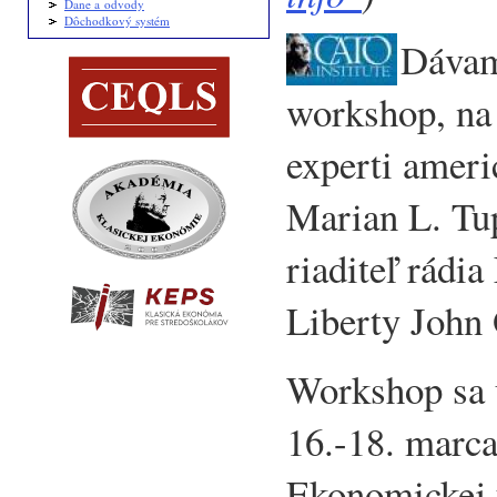
Dane a odvody
Dôchodkový systém
Dávam
workshop, na
experti amer
Marian L. Tu
riaditeľ rádi
Liberty John 
Workshop sa 
16.-18. marc
Ekonomickej u