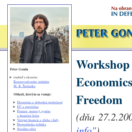
Workshop 
Peter Gonda
Economics
riaditeľ a ekonóm
Konzervatívneho inštitútu
M. R. Štefánika
Freedom
Oblasti, ktorým sa venuje:
Ekonómia a slobodná spoločnosť
EÚ a euro/zóna
Peniaze, menový systém
(dňa 27.2.200
a finančná kríza
Verejné financie a úloha vlády
Hospodárska politika
info"
)
Sociálna sféra