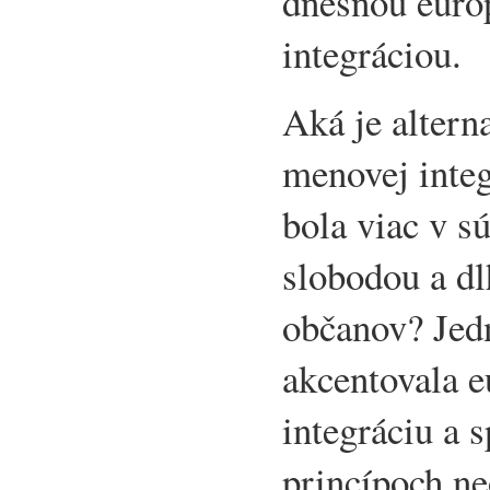
dnešnou eur
integráciou.
Aká je altern
menovej integ
bola viac v s
slobodou a d
občanov? Jedn
akcentovala 
integráciu a 
princípoch n