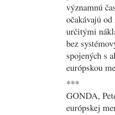
významnú časť
očakávajú od 
určitými nákl
bez systémov
spojených s a
európskou me
***
GONDA, Pete
európskej men