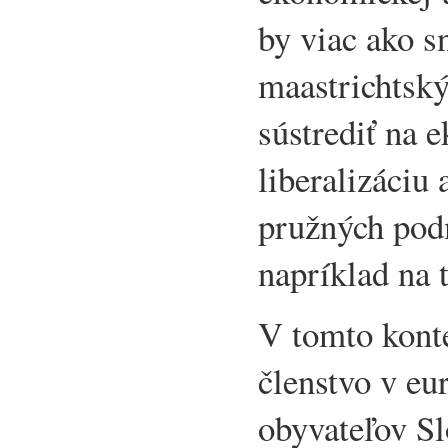
by viac ako s
maastrichtský
sústrediť na 
liberalizáciu 
pružných pod
napríklad na 
V tomto kont
členstvo v eu
obyvateľov Sl