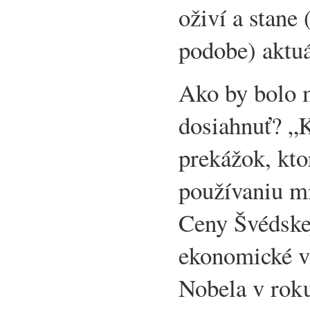
oživí a stane 
podobe) aktuá
Ako by bolo m
dosiahnuť? „
prekážok, kt
používaniu mi
Ceny Švédske
ekonomické v
Nobela v rok