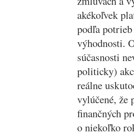
zmluvách a v
akékoľvek pla
podľa potrieb
výhodnosti. O
súčasnosti ne
politicky) akc
reálne uskuto
vylúčené, že 
finančných p
o niekoľko rok