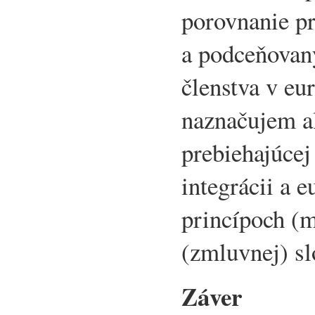
porovnanie p
a podceňovan
členstva v eu
naznačujem al
prebiehajúcej
integrácii a 
princípoch (
(zmluvnej) sl
Záver