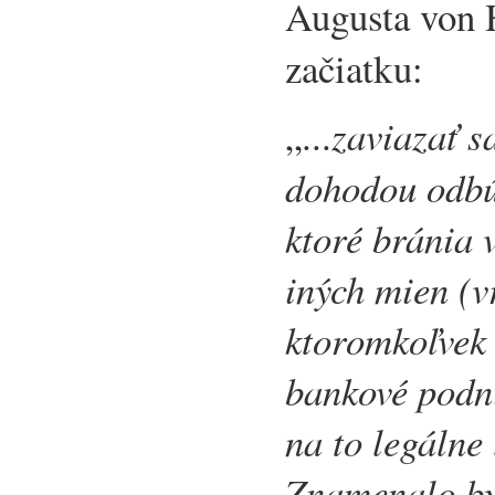
Augusta von 
začiatku:
„...
zaviazať 
dohodou odbúr
ktoré bránia 
iných mien (v
ktoromkoľvek 
bankové podni
na to legálne 
Znamenalo by