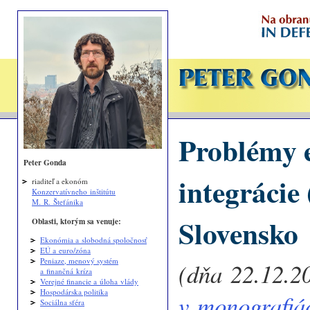
Problémy 
Peter Gonda
integrácie 
riaditeľ a ekonóm
Konzervatívneho inštitútu
M. R. Štefánika
Slovensko
Oblasti, ktorým sa venuje:
Ekonómia a slobodná spoločnosť
EÚ a euro/zóna
Peniaze, menový systém
(dňa 22.12.2
a finančná kríza
Verejné financie a úloha vlády
Hospodárska politika
v monografiá
Sociálna sféra