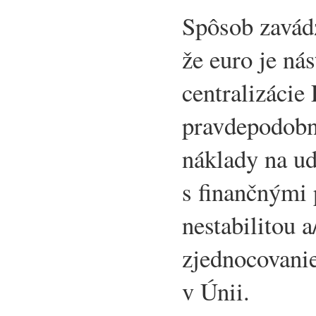
Spôsob zavádz
že euro je nás
centralizácie
pravdepodobn
náklady na ud
s finančnými 
nestabilitou a
zjednocovani
v Únii.