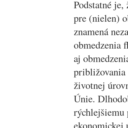
Podstatné je,
pre (nielen) 
znamená neza
obmedzenia fl
aj obmedzenia
približovania
životnej úrov
Únie. Dlhodob
rýchlejšiemu 
ekonomickej 