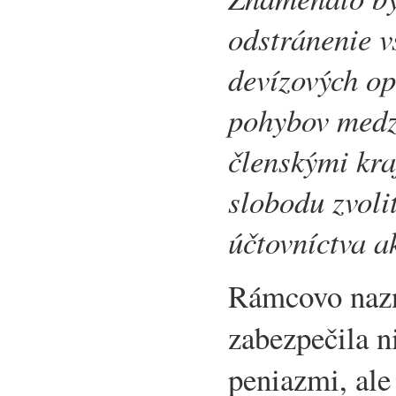
odstránenie 
devízových op
pohybov medz
členskými kra
slobodu zvoli
účtovníctva 
Rámcovo nazn
zabezpečila n
peniazmi, ale