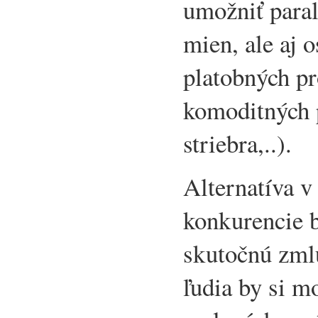
umožniť paral
mien, ale aj 
platobných pr
komoditných p
striebra,..).
Alternatíva 
konkurencie b
skutočnú zml
ľudia by si mo