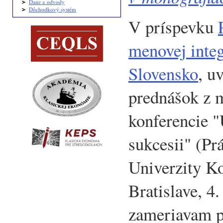
Dane a odvody
Dôchodkový systém
V príspevku
menovej integ
Slovensko
, u
prednášok z 
konferencie 
sukcesii" (Pr
Univerzity K
Bratislave, 4.
zameriavam p