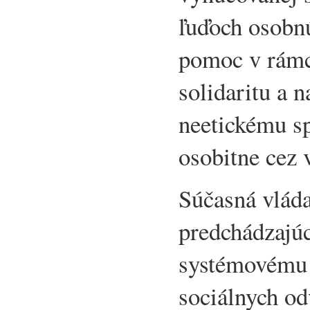
ľuďoch osobn
pomoc v rámc
solidaritu a 
neetickému sp
osobitne cez v
Súčasná vláda
predchádzajú
systémovému 
sociálnych o