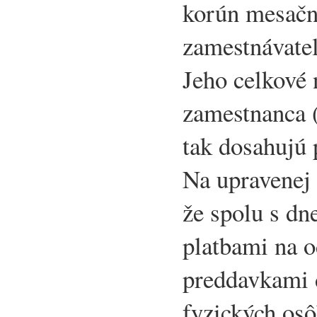
korún mesačn
zamestnávateľ
Jeho celkové 
zamestnanca 
tak dosahujú 
Na upravenej 
že spolu s dn
platbami na 
preddavkami 
fyzických osô