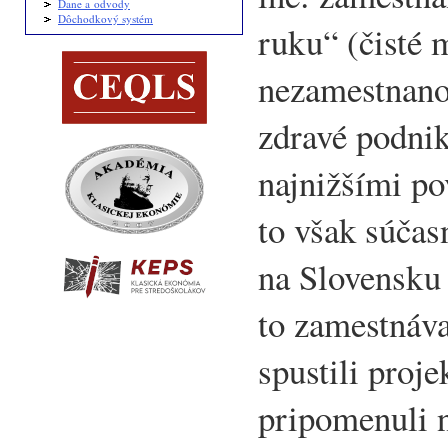
Dane a odvody
Dôchodkový systém
ruku“ (čisté 
nezamestnanos
zdravé podnik
najnižšími p
to však súčas
na Slovensku
to zamestnáva
spustili proj
pripomenuli 