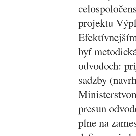
celospoločens
projektu Výpl
Efektívnejší
byť metodick
odvodoch: pri
sadzby (navrh
Ministerstvom
presun odvod
plne na zame