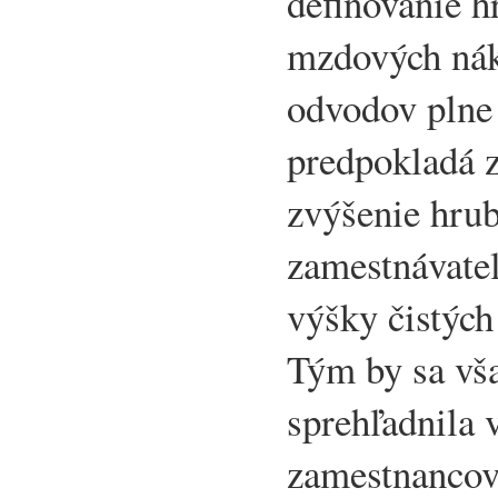
definovanie 
mzdových nák
odvodov plne
predpokladá 
zvýšenie hru
zamestnávateľ
výšky čistýc
Tým by sa vša
sprehľadnila 
zamestnancov.