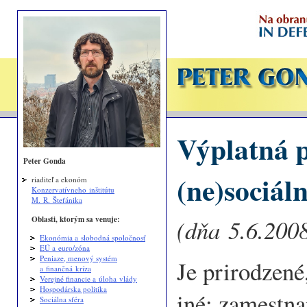
Výplatná 
Peter Gonda
(ne)sociál
riaditeľ a ekonóm
Konzervatívneho inštitútu
M. R. Štefánika
Oblasti, ktorým sa venuje:
(dňa 5.6.2008
Ekonómia a slobodná spoločnosť
EÚ a euro/zóna
Peniaze, menový systém
Je prirodzené
a finančná kríza
Verejné financie a úloha vlády
Hospodárska politika
iné: zamestna
Sociálna sféra