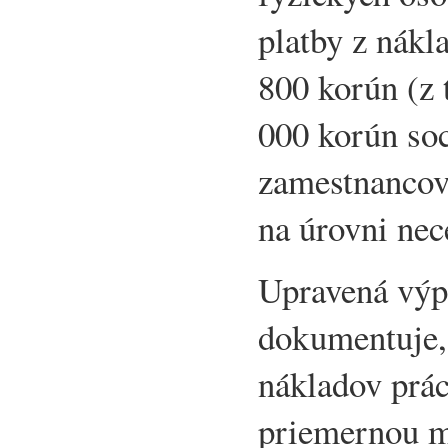
platby z nákl
800 korún (z 
000 korún soc
zamestnancovi
na úrovni nec
Upravená výp
dokumentuje,
nákladov prá
priemernou m