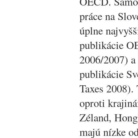
OECD. Samot
práce na Slov
úplne najvyš
publikácie 
2006/2007) a 
publikácie Sv
Taxes 2008). 
oproti krajin
Zéland, Hongk
majú nízke o