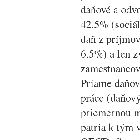
daňové a odvo
42,5% (sociá
daň z príjmov
6,5%) a len 
zamestnancovi
Priame daňov
práce (daňový
priemernou m
patria k tým 