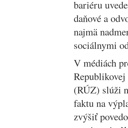
bariéru uved
daňové a odv
najmä nadmer
sociálnymi o
V médiách pr
Republikovej
(RÚZ) slúži n
faktu na výpl
zvýšiť poved