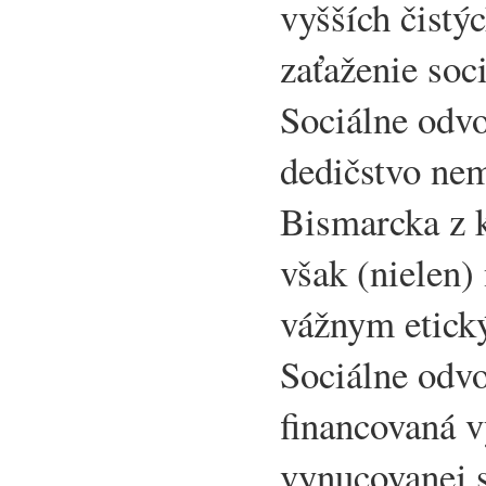
vyšších čist
zaťaženie so
Sociálne odv
dedičstvo ne
Bismarcka z k
však (nielen)
vážnym etic
Sociálne odvo
financovaná 
vynucovanej s