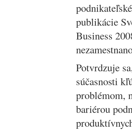
podnikateľské
publikácie S
Business 200
nezamestnano
Potvrdzuje sa
súčasnosti k
problémom, n
bariérou podn
produktívnyc