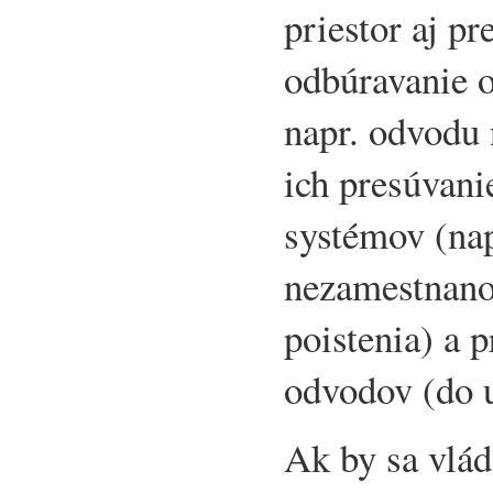
priestor aj pr
odbúravanie 
napr. odvodu 
ich presúvani
systémov (nap
nezamestnano
poistenia) a 
odvodov (do u
Ak by sa vlád