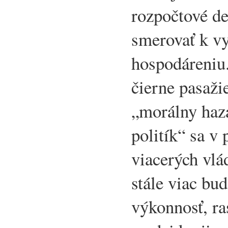
rozpočtové de
smerovať k v
hospodáreniu.
čierne pasaži
„morálny haz
politík“ sa v 
viacerých vlá
stále viac bu
výkonnosť, ra