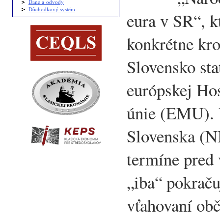
Dane a odvody
Dôchodkový systém
eura v SR“, k
konkrétne kro
Slovensko st
európskej Ho
únie (EMU). 
Slovenska (N
termíne pred 
„iba“ pokrač
vťahovaní ob