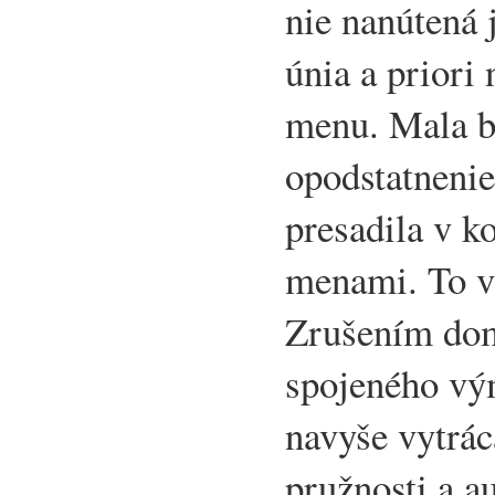
nie nanútená 
únia a priori
menu. Mala b
opodstatnenie
presadila v k
menami. To vš
Zrušením dom
spojeného vý
navyše vytráca
pružnosti a a