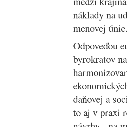
medzi krajina
náklady na ud
menovej únie
Odpoveďou eu
byrokratov na
harmonizovan
ekonomických
daňovej a soc
to aj v praxi 
návrhy - na 