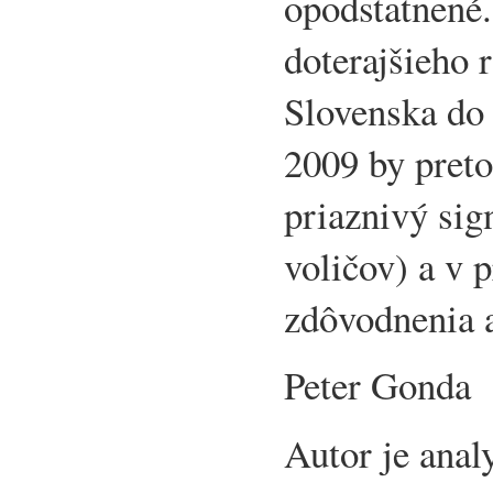
opodstatnené.
doterajšieho 
Slovenska do
2009 by pret
priaznivý sig
voličov) a v 
zdôvodnenia a
Peter Gonda
Autor je anal