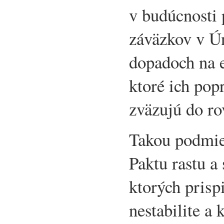
v budúcnosti p
záväzkov v Úni
dopadoch na 
ktoré ich pop
zväzujú do r
Takou podmien
Paktu rastu a 
ktorých prispi
nestabilite a 