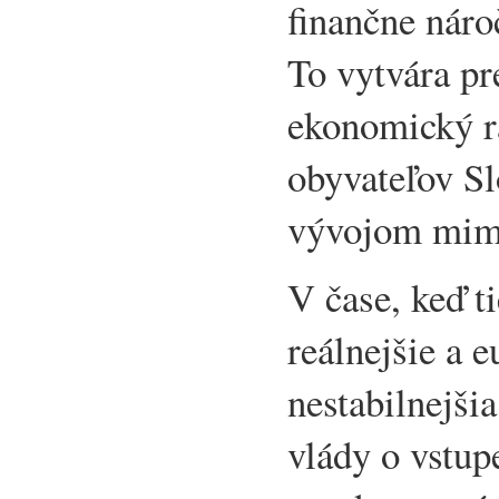
finančne náro
To vytvára pr
ekonomický ra
obyvateľov Sl
vývojom mi
V čase, keď ti
reálnejšie a 
nestabilnejši
vlády o vstu