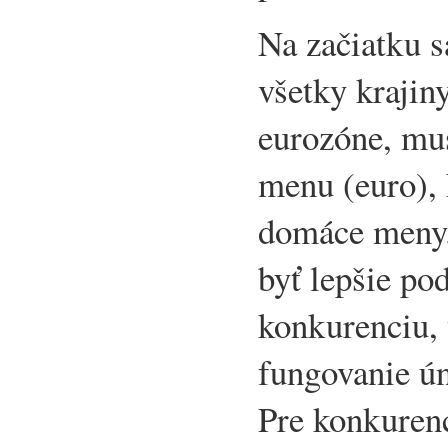
Na začiatku s
všetky krajiny
eurozóne, mus
menu (euro), 
domáce meny.
byť lepšie po
konkurenciu, 
fungovanie ún
Pre konkurenc