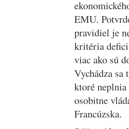
ekonomického 
EMU. Potvrde
pravidiel je 
kritéria defic
viac ako sú d
Vychádza sa t
ktoré neplnia
osobitne vlá
Francúzska.