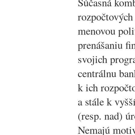
Súčasná komb
rozpočtových 
menovou poli
prenášaniu fi
svojich prog
centrálnu ba
k ich rozpočt
a stále k vyš
(resp. nad) 
Nemajú motiv