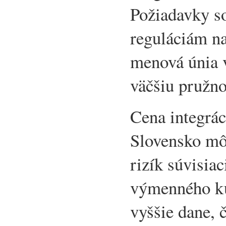
Požiadavky so
reguláciám na
menová únia 
väčšiu pružno
Cena integrá
Slovensko mô
rizík súvisia
výmenného ku
vyššie dane, č