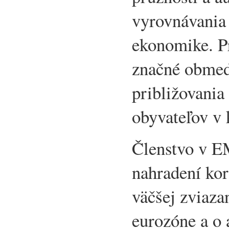
vyrovnávania
ekonomike. Pr
značné obmed
približovania
obyvateľov v 
Členstvo v EM
nahradení kor
väčšej zviaza
eurozóne a o 