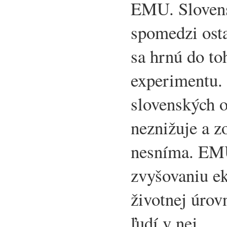
EMU. Slovens
spomedzi osta
sa hrnú do to
experimentu.
slovenských o
neznižuje a z
nesníma. EMU
zvyšovaniu ek
životnej úrov
ľudí v nej.