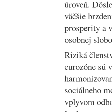
úroveň. Dôsl
väčšie brzden
prosperity a
osobnej slobo
Riziká členst
eurozóne sú v
harmonizovan
sociálneho m
vplyvom odbo