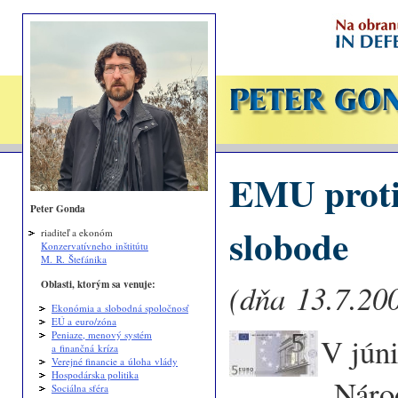
EMU proti 
Peter Gonda
slobode
riaditeľ a ekonóm
Konzervatívneho inštitútu
M. R. Štefánika
Oblasti, ktorým sa venuje:
(dňa 13.7.200
Ekonómia a slobodná spoločnosť
EÚ a euro/zóna
Peniaze, menový systém
V júni
a finančná kríza
Verejné financie a úloha vlády
Hospodárska politika
„Náro
Sociálna sféra