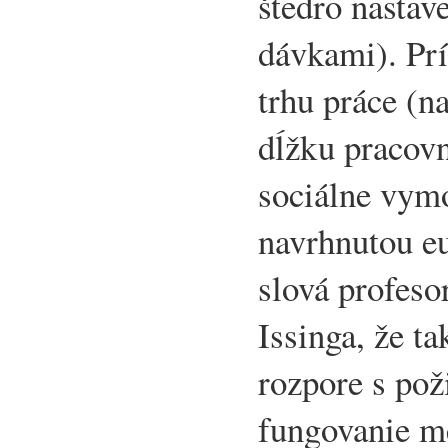
štedro nasta
dávkami). Prí
trhu práce (n
dĺžku pracovn
sociálne vym
navrhnutou eu
slová profes
Issinga, že ta
rozpore s po
fungovanie m