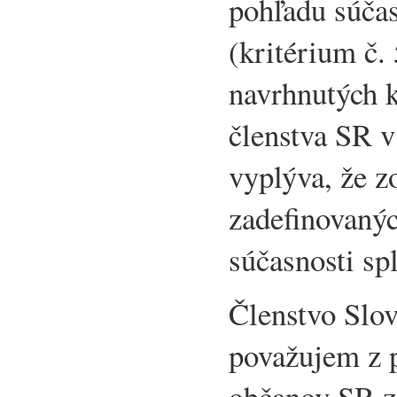
pohľadu súčas
(kritérium č. 
navrhnutých k
členstva SR 
vyplýva, že z
zadefinovaných
súčasnosti spl
Členstvo Slov
považujem z p
občanov SR z