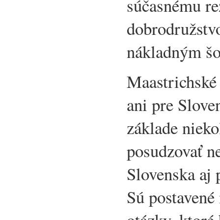
súčasnému re
dobrodružstv
nákladným š
Maastrichské 
ani pre Slove
základe niek
posudzovať ne
Slovenska aj 
Sú postavené 
otázky, ktoré 