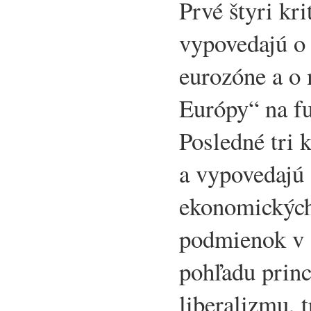
Prvé štyri kr
vypovedajú o
eurozóne a o 
Európy“ na f
Posledné tri 
a vypovedajú 
ekonomických
podmienok v 
pohľadu princ
liberalizmu, 