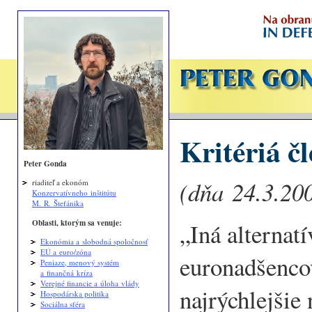
Kritériá č
Peter Gonda
(dňa 24.3.200
riaditeľ a ekonóm
Konzervatívneho inštitútu
M. R. Štefánika
Oblasti, ktorým sa venuje:
„Iná alternatí
Ekonómia a slobodná spoločnosť
EÚ a euro/zóna
euronadšenco
Peniaze, menový systém
a finančná kríza
Verejné financie a úloha vlády
najrýchlejšie
Hospodárska politika
Sociálna sféra