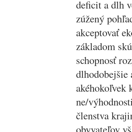
deficit a dlh 
zúžený pohľa
akceptovať e
základom skú
schopnosť roz
dlhodobejšie
akéhokoľvek 
ne/výhodnost
členstva kraj
obyvateľov vš