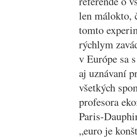
referende o 
len málokto, č
tomto experi
rýchlym zavá
v Európe sa 
aj uznávaní p
všetkých spo
profesora eko
Paris-Dauphin
„euro je konš