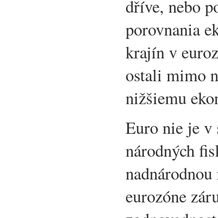
dříve, nebo p
porovnania e
krajín v euro
ostali mimo n
nižšiemu eko
Euro nie je v
národných fis
nadnárodnou 
eurozóne záru