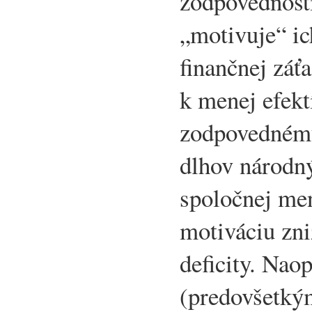
zodpovednost
„motivuje“ ic
finančnej záť
k menej efek
zodpovednému
dlhov národný
spoločnej me
motiváciu zni
deficity. Naop
(predovšetký