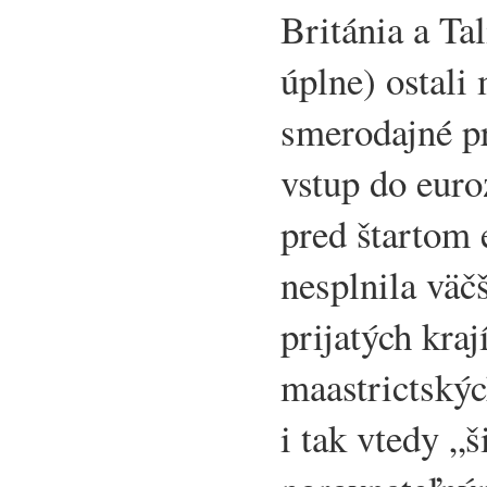
Británia a Ta
úplne) ostali 
smerodajné pr
vstup do euro
pred štartom
nesplnila väč
prijatých kra
maastrictských
i tak vtedy „š