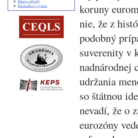
Dane a odvody
koruny eurom
Dôchodkový systém
nie, že z hist
podobný príp
suverenity v 
nadnárodnej c
udržania meno
so štátnou ide
nevadí, že o 
eurozóny vede