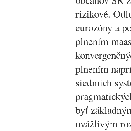
rizikové. Odl
eurozóny a po
plnením maas
konvergenčných
plnením napr
siedmich sys
pragmatických
byť základný
uvážlivým ro