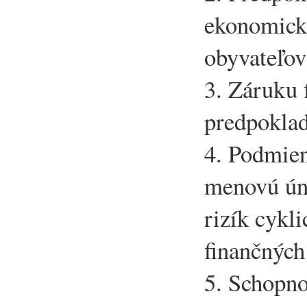
ekonomický
obyvateľov
3. Záruku f
predpokla
4. Podmie
menovú ún
rizík cykl
finančných
5. Schopno