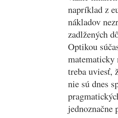
napríklad z e
nákladov nez
zadlžených d
Optikou súčas
matematicky 
treba uviesť, 
nie sú dnes s
pragmatickýc
jednoznačne p