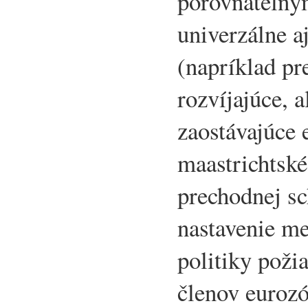
porovnateľný
univerzálne a
(napríklad pr
rozvíjajúce, a
zaostávajúce
maastrichtské
prechodnej sc
nastavenie me
politiky poži
členov euroz