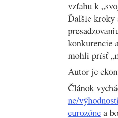
vzťahu k „sv
Ďalšie kroky
presadzovani
konkurencie a
mohli prísť „n
Autor je eko
Článok vychá
ne/výhodnosti
eurozóne
a bo