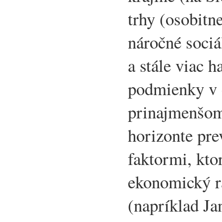
trhy (osobitne
náročné sociá
a stále viac 
podmienky v 
prinajmenšo
horizonte pre
faktormi, kto
ekonomický ra
(napríklad Ja