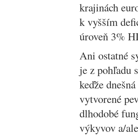
krajinách eur
k vyšším defi
úroveň 3% H
Ani ostatné s
je z pohľadu 
keďže dnešná
vytvorené pev
dlhodobé fun
výkyvov a/ale