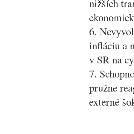
nižších tr
ekonomick
6. Nevyvol
infláciu a
v SR na cy
7. Schopn
pružne rea
externé šo