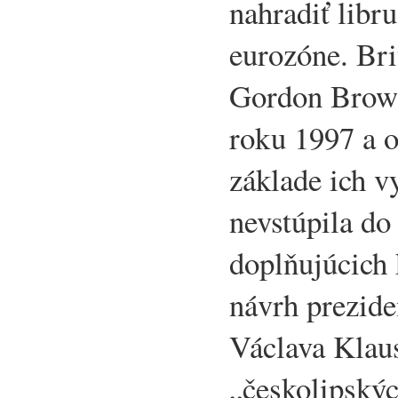
nahradiť libr
eurozóne. Bri
Gordon Brown
roku 1997 a o
základe ich 
nevstúpila do
doplňujúcich k
návrh prezide
Václava Klaus
„českolipskýc