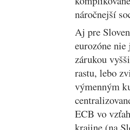
komplikovanej
náročnejší so
Aj pre Sloven
eurozóne nie 
zárukou vyšš
rastu, lebo z
výmenným kur
centralizovan
ECB vo vzťa
krajine (na S