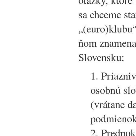
sa chceme st
„(euro)klubu“
ňom znamenal
Slovensku:
1. Priazni
osobnú sl
(vrátane d
podmienok
2. Predpok