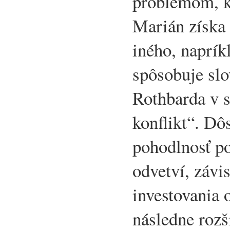
problémom, k
Marián získa
iného, naprík
spôsobuje sl
Rothbarda v s
konflikt“. Dô
pohodlnosť p
odvetví, závi
investovania 
následne rozš