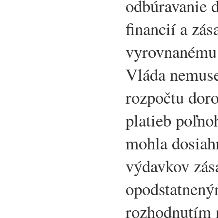
odbúravanie d
financií a z
vyrovnanému 
Vláda nemuse
rozpočtu dor
platieb poľn
mohla dosiah
výdavkov zás
opodstatnený
rozhodnutím 