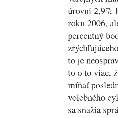
úrovni 2,9% H
roku 2006, al
percentný bo
zrýchľujúceh
to je neosprav
to o to viac,
míňať posled
volebného cy
sa snažia sprá