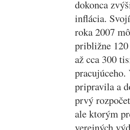
dokonca zvýši
inflácia. Svo
roka 2007 mô
približne 120 
až cca 300 ti
pracujúceho. 
pripravila a 
prvý rozpočet
ale ktorým pr
verejných výd