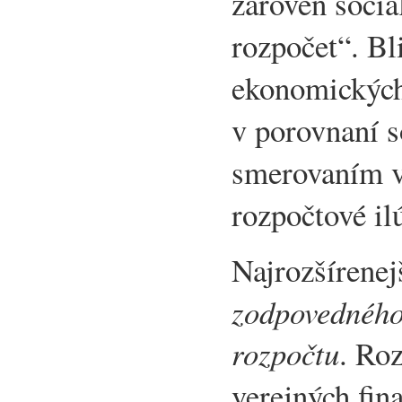
zároveň sociá
rozpočet“. Bl
ekonomických
v porovnaní 
smerovaním v
rozpočtové il
Najrozšírenej
zodpovedného
rozpočtu
. Roz
verejných fin