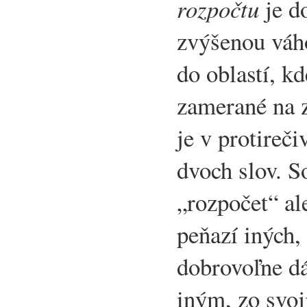
rozpočtu
je d
zvýšenou váh
do oblastí, k
zamerané na 
je v protireč
dvoch slov. S
„rozpočet“ al
peňazí iných, 
dobrovoľne d
iným, zo svoj