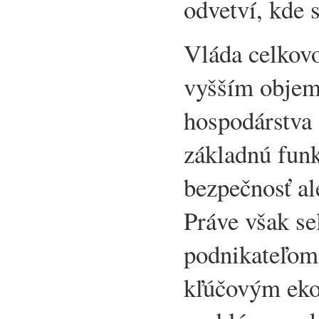
odvetví, kde 
Vláda celkovo
vyšším obje
hospodárstva 
základnú funk
bezpečnosť al
Práve však s
podnikateľom 
kľúčovým ek