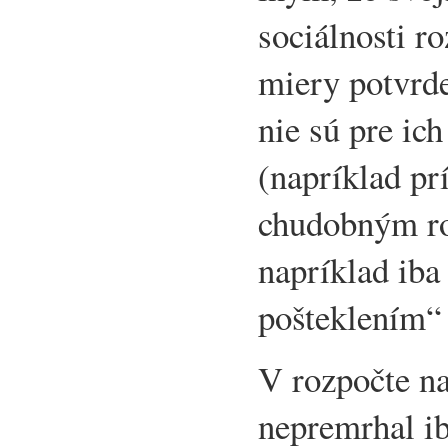
sociálnosti ro
miery potvrde
nie sú pre ic
(napríklad pr
chudobným ro
napríklad ib
pošteklením“ 
V rozpočte na
nepremrhal ib