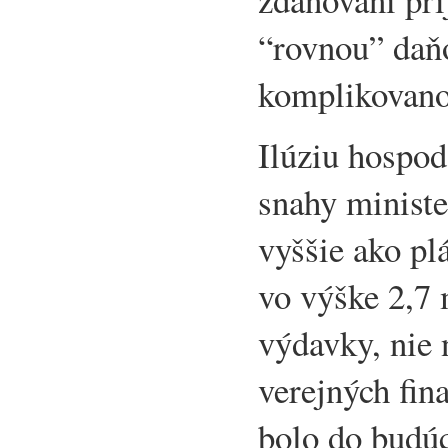
“rovnou” daňo
komplikovano
Ilúziu hospodá
snahy ministe
vyššie ako p
vo výške 2,7 
výdavky, nie 
verejných fin
bolo do budúc