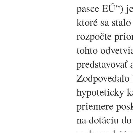
pasce EÚ“) j
ktoré sa stal
rozpočte prio
tohto odvetvi
predstavovať 
Zodpovedalo b
hypoteticky k
priemere pos
na dotáciu do