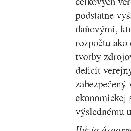
celkových ver
podstatne vy
daňovými, kto
rozpočtu ako 
tvorby zdrojo
deficit verejn
zabezpečený 
ekonomickej s
výslednému u
Ilúzia úsporn