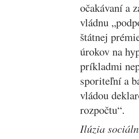
očakávaní a 
vládnu „podp
štátnej prém
úrokov na hy
príkladmi ne
sporiteľní a 
vládou dekla
rozpočtu“.
Ilúzia sociál