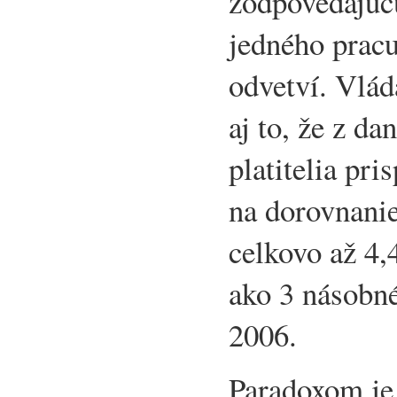
zodpovedajúc
jedného prac
odvetví. Vlád
aj to, že z da
platitelia pr
na dorovnanie
celkovo až 4,
ako 3 násobné
2006.
Paradoxom je