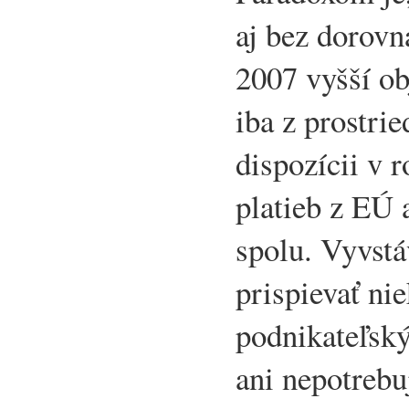
aj bez dorovn
2007 vyšší o
iba z prostri
dispozícii v 
platieb z EÚ 
spolu. Vyvstá
prispievať ni
podnikateľsk
ani nepotrebu