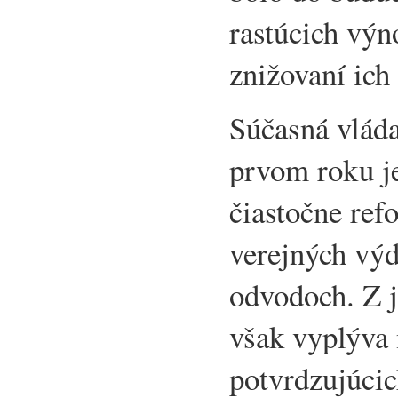
rastúcich výn
znižovaní ich
Súčasná vláda
prvom roku je
čiastočne ref
verejných výd
odvodoch. Z j
však vyplýva 
potvrdzujúci