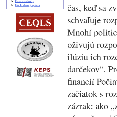
Dane a odvody
čas, keď sa z
Dôchodkový systém
schvaľuje roz
Mnohí politic
oživujú rozpo
ilúziu ich ro
darčekov“. Pr
financií Poči
začiatok s r
zázrak: ako 