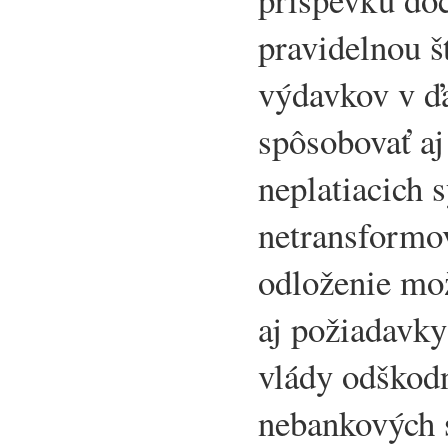
pravidelnou š
výdavkov v ď
spôsobovať aj
neplatiacich 
netransformo
odloženie mož
aj požiadavky
vlády odškodn
nebankových s