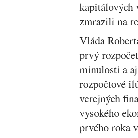
kapitálových 
zmrazili na r
Vláda Roberta
prvý rozpočet
minulosti a aj
rozpočtové il
verejných fin
vysokého eko
prvého roka 