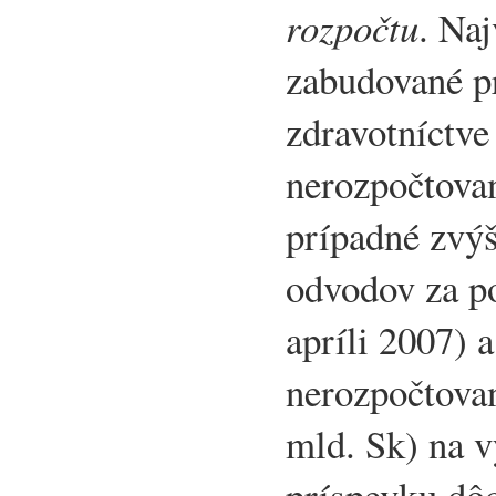
rozpočtu
. Naj
zabudované p
zdravotníctve
nerozpočtovan
prípadné zvý
odvodov za po
apríli 2007) 
nerozpočtovan
mld. Sk) na v
príspevku dôc