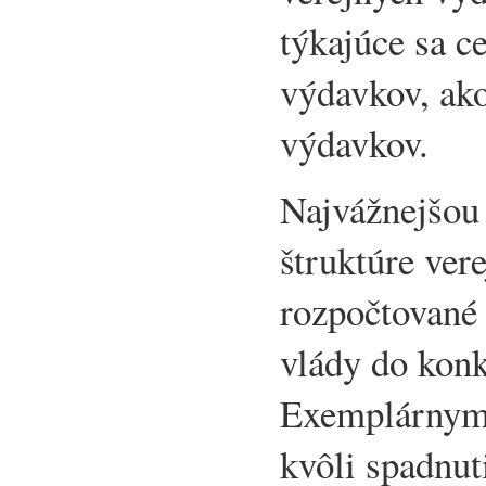
týkajúce sa c
výdavkov, ako
výdavkov.
Najvážnejšou
štruktúre ver
rozpočtované 
vlády do konk
Exemplárnym 
kvôli spadnut