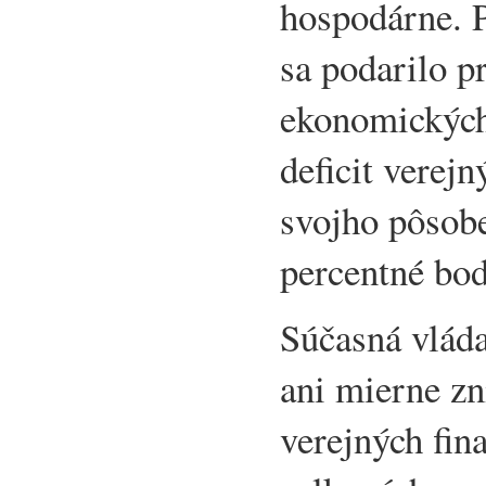
hospodárne. P
sa podarilo p
ekonomických
deficit verejn
svojho pôsobe
percentné bo
Súčasná vláda
ani mierne zn
verejných fin