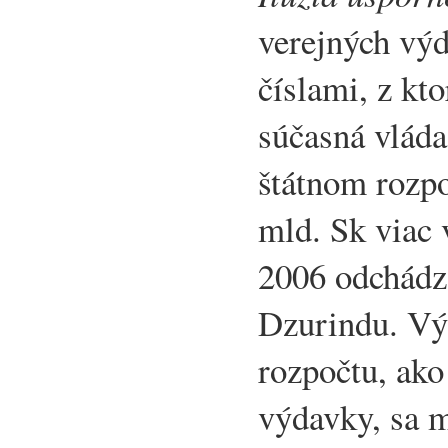
verejných výd
číslami, z kt
súčasná vláda
štátnom rozpo
mld. Sk viac
2006 odchádz
Dzurindu. Vý
rozpočtu, ako
výdavky, sa 