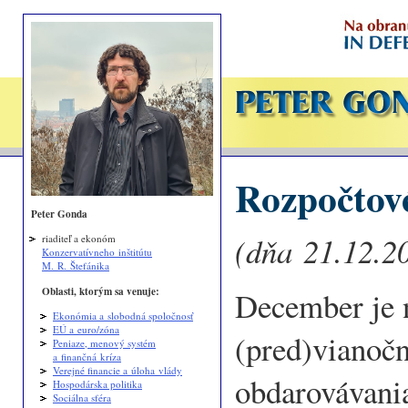
Rozpočtové
Peter Gonda
(dňa 21.12.2
riaditeľ a ekonóm
Konzervatívneho inštitútu
M. R. Štefánika
Oblasti, ktorým sa venuje:
December je n
Ekonómia a slobodná spoločnosť
EÚ a euro/zóna
(pred)vianočn
Peniaze, menový systém
a finančná kríza
Verejné financie a úloha vlády
obdarovávania
Hospodárska politika
Sociálna sféra