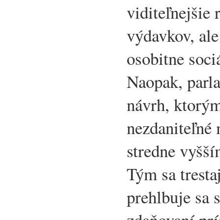
viditeľnejšie
výdavkov, ale
osobitne soci
Naopak, parla
návrh, ktorým
nezdaniteľné
stredne vyšší
Tým sa tresta
prehlbuje sa 
zdaňovaní pr