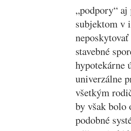
„podpory“ aj
subjektom v i
neposkytovať 
stavebné spor
hypotekárne ú
univerzálne p
všetkým rodi
by však bolo 
podobné syst